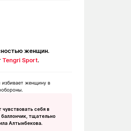
Вокруг света
Образование
Путевые
Учебные
заметки
заведения
Маршруты
ты
Заилийского
Алатау
сностью женщин.
т
Tengri Sport
.
Светлая тема
й избивает женщину в
ообороны.
Мы в социальных сетях
 чувствовать себя в
 баллончик, тщательно
вила Алтынбекова.