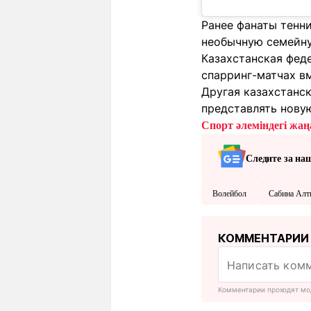
Ранее фанаты тенн
необычную семейн
Казахстанская фед
спарринг-матчах в
Другая казахстанс
представлять нову
Спорт әлеміндегі жаңа
Следите за на
Волейбол
Сабина Алт
КОММЕНТАРИИ
Комментарии проходят мо