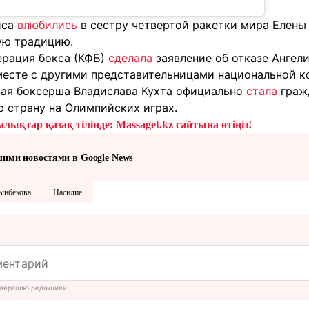
иса
влюбились
в сестру четвертой ракетки мира Елены
ую традицию.
ерация бокса (КФБ)
сделала
заявление об отказе Ангели
месте с другими представительницами национальной к
кая боксерша Владислава Кухта официально
стала
гражд
ю страну на Олимпийских играх.
лықтар қазақ тілінде: Massaget.kz сайтына өтіңіз!
шими новостями в Google News
ынбекова
Насилие
дерацию редакцией