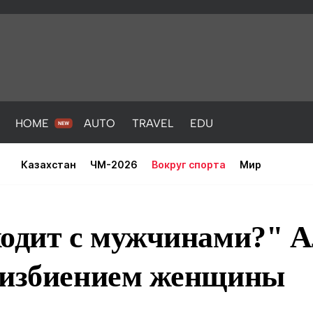
HOME
AUTO
TRAVEL
EDU
Казахстан
ЧМ-2026
Вокруг спорта
Мир
ходит с мужчинами?" 
 избиением женщины
PORT
HEALTH
HOME
AUTO
Новости
порт
Новости
Новости