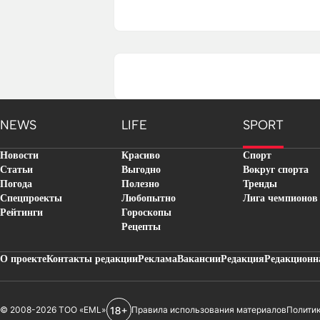
NEWS
LIFE
SPORT
Новости
Красиво
Спорт
Статьи
Выгодно
Вокруг спорта
Погода
Полезно
Тренды
Спецпроекты
Любопытно
Лига чемпионов
Рейтинги
Гороскопы
Рецепты
О проекте
Контакты редакции
Реклама
Вакансии
Редакция
Редакционн
© 2008-2026 ТОО «EML»
Правила использования материалов
Полити