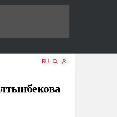
Алтынбекова
TRAVEL
EDU
Моя страна
Новости