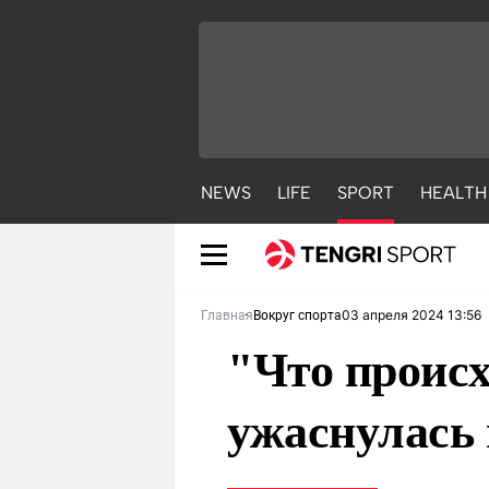
NEWS
LIFE
SPORT
HEALTH
03 апреля 2024 13:56
Главная
Вокруг спорта
"Что проис
ужаснулась
NEWS
LIFE
S
Новости
Красиво
С