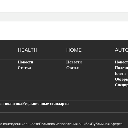
HEALTH
HOME
AUT
Новости
Новости
Новос
Статьи
Статьи
Полезн
Блоги
Обзор
Спецп
ая политика
Редакционные стандарты
ка конфиденциальности
Политика исправления ошибок
Публичная оферта