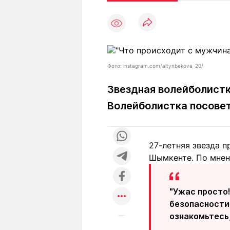
Статьи
Выгодно
В
Погода
Полезно
Т
Спецпроекты
Любопытно
Л
ч
Рейтинги
Гороскопы
Фото: instagram.com/altynbekova_20/
Рецепты
Звездная волейболист
Волейболистка посовет
О проекте
27-летняя звезда 
Шымкенте. По мнен
Редакция
Ре
+7 (777) 001 44 99
"Ужас просто
безопасности
ознакомьтесь,