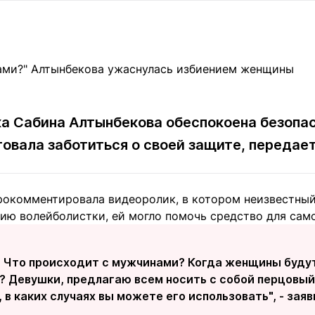
Статьи
округ спорта
Статьи
Полезное
ренды
Блоги
ига
Обзоры
емпионов
Спецпроек
ка Сабина Алтынбекова обеспокоена безопа
овала заботиться о своей защите, передае
Контакты редакции
Вакансии
Реклама
Пресс-центр
прокомментировала видеоролик, в котором неизвестны
ию волейболистки, ей могло помочь средство для сам
клама
+7 (700) 3 888 188
! Что происходит с мужчинами? Когда женщины будут
? Девушки, предлагаю всем носить с собой перцовый
 в каких случаях вы можете его использовать", - зая