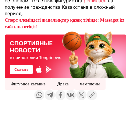
ее словам, 17-летняя фигуристка
решилась
на
получение гражданства Казахстана в сложный
период.
Спорт әлеміндегі жаңалықтар қазақ тілінде: Massaget.kz
сайтына өтіңіз!
Фигурное катание
Драка
чемпионы