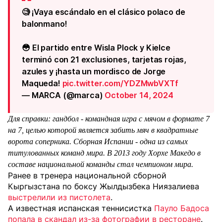
🧐 ¡Vaya escándalo en el clásico polaco de
balonmano!
😳 El partido entre Wisla Plock y Kielce
terminó con 21 exclusiones, tarjetas rojas,
azules y ¡hasta un mordisco de Jorge
Maqueda!
pic.twitter.com/YDZMwbVXTf
— MARCA (@marca)
October 14, 2024
Для справки: гандбол - командная игра с мячом в формате 7
на 7, целью которой является забить мяч в квадратные
ворота соперника. Сборная Испании - одна из самых
титулованных команд мира. В 2013 году Хорхе Македо в
составе национальной команды стал чемпионом мира.
Ранее в тренера национальной сборной
Кыргызстана по боксу Жылдызбека Ниязалиева
выстрелили из пистолета
.
А известная испанская теннисистка
Пауло Бадоса
попала в скандал из-за фотографии в ресторане
.