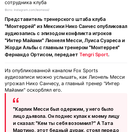
Фото: instagram.com/leomessi/
Представитель тренерского штаба клуба
"Монтеррей" из Мексики Нико Санчес опубликовал
аудиозапись с эпизодом конфликта игроков
"Интер Майами" Лионеля Месси, Луиса Суареса и
Жорди Альбы с главным тренером "Монтеррея"
Фернандо Ортисом, передает
Tengri Sport
.
Из опубликованной каналом Fox Sports
аудиозаписи можно услышать, как Лионель Месси
угрожал Нико Санчесу, а главный тренер "Интер
Майами" оскорблял его.
"Карлик Месси был одержим, у него было
лицо дьявола. Он поднес кулак к моему лицу
и сказал: "Кем ты себя возомнил?" А Тата
Мартино, этот бедный дурак, стоял передо