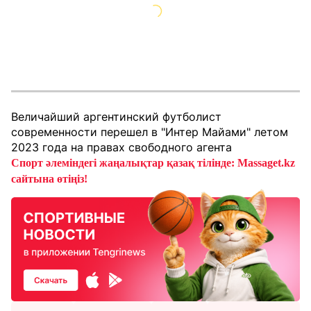
Величайший аргентинский футболист
современности перешел в "Интер Майами" летом
2023 года на правах свободного агента
Спорт әлеміндегі жаңалықтар қазақ тілінде: Massaget.kz
сайтына өтіңіз!