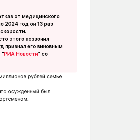
 отказ от медицинского
о 2024 год он 13 раз
 скорости.
сто этого позвонил
д признал его виновным
 "
РИА Новости
" со
миллионов рублей семье
 что осужденный был
портсменом.