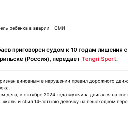
Статьи
округ спорта
Статьи
Полезное
ренды
Блоги
ига
Обзоры
емпионов
Спецпроек
аев приговорен судом к 10 годам лишения 
рильске (Россия), передает
Tengri Sport
.
Контакты редакции
Вакансии
Реклама
Пресс-центр
признан виновным в нарушении правил дорожного движе
ека.
клама
ам дела, в октябре 2024 года мужчина двигался на св
+7 (700) 3 888 188
т школы и сбил 14-летнюю девочку на пешеходном пере