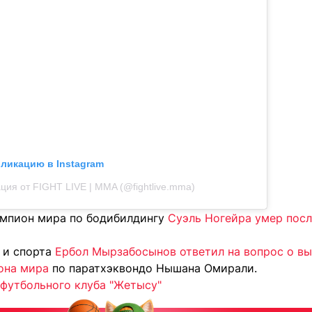
бликацию в Instagram
ция от FIGHT LIVE | MMA (@fightlive.mma)
емпион мира по бодибилдингу
Суэль Ногейра умер посл
 и спорта
Ербол Мырзабосынов ответил на вопрос о вы
она мира
по паратхэквондо Нышана Омирали.
футбольного клуба "Жетысу"