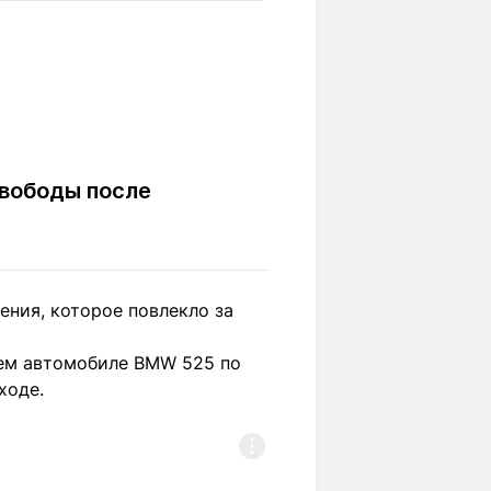
Вокруг света
Образование
Путевые
Учебные
заметки
заведения
Маршруты
ты
Заилийского
Алатау
свободы после
Светлая тема
ния, которое повлекло за
Мы в социальных сетях
оем автомобиле BMW 525 по
ходе.