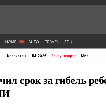
HOME
AUTO
TRAVEL
EDU
Казахстан
ЧМ-2026
Вокруг спорта
Мир
чил срок за гибель реб
МИ
PORT
HEALTH
HOME
AUTO
Новости
порт
Новости
Новости