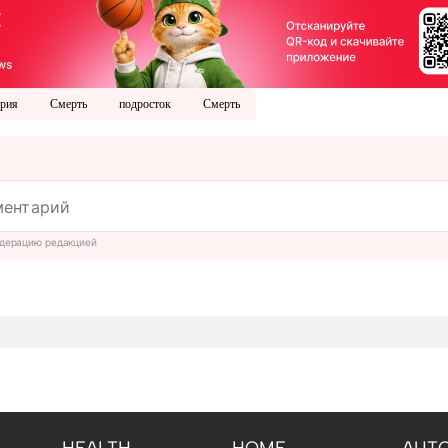
рия
Смерть
подросток
Смерть
дерацию редакцией