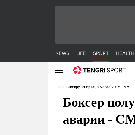
NEWS
LIFE
SPORT
HEALTH
06 марта 2025 12:29
Главная
Вокруг спорта
Боксер полу
аварии - С
NEWS
LIFE
S
Новости
Красиво
С