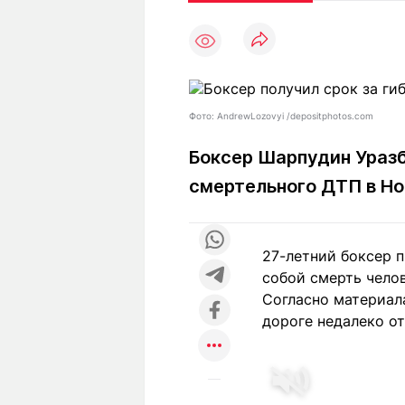
Статьи
Выгодно
В
Погода
Полезно
Т
Спецпроекты
Любопытно
Л
ч
Рейтинги
Гороскопы
Фото: AndrewLozovyi /depositphotos.com
Рецепты
Боксер Шарпудин Уразб
смертельного ДТП в Но
О проекте
27-летний боксер 
собой смерть челов
Редакция
Ре
Согласно материал
+7 (777) 001 44 99
дороге недалеко о