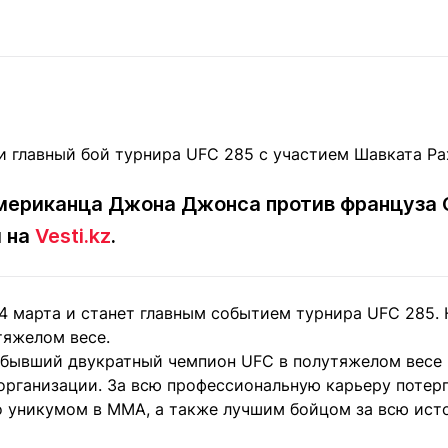
Статьи
округ спорта
Статьи
Полезное
ренды
Блоги
ига
Обзоры
емпионов
Спецпроек
мериканца Джона Джонса против француза 
Контакты редакции
Вакансии
Реклама
Пресс-центр
 на
Vesti.kz
.
4 марта и станет главным событием турнира UFC 285. 
клама
тяжелом весе.
+7 (700) 3 888 188
 бывший двукратный чемпион UFC в полутяжелом весе
организации. За всю профессиональную карьеру потер
о уникумом в MMA, а также лучшим бойцом за всю ист