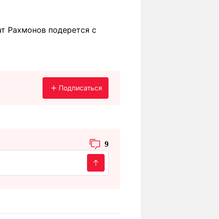
ат Рахмонов подерется с
Подписаться
9