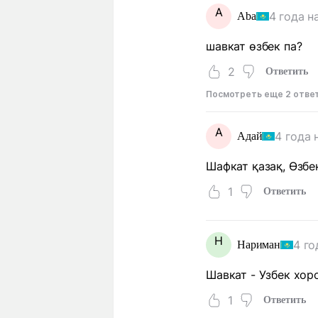
A
4 года н
Aba
шавкат өзбек па?
2
Ответить
Посмотреть еще 2 отве
А
4 года 
Адай
Шафкат қазақ, Өзбе
1
Ответить
Н
4 го
Нариман
Шавкат - Узбек хор
1
Ответить