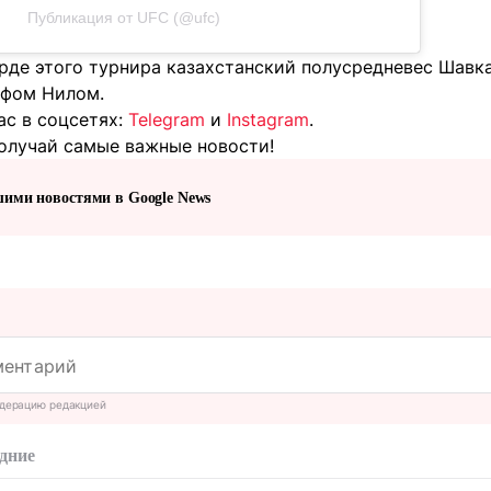
Публикация от UFC (@ufc)
арде этого турнира казахстанский полусредневес Шавк
фом Нилом.
ас в соцсетях:
Telegram
и
Instagram
.
олучай самые важные новости!
шими новостями в Google News
дерацию редакцией
дние