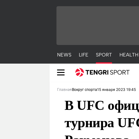
NEWS
LIFE
SPORT
HEALTH
15 января 2023 19:45
Главная
Вокруг спорта
В UFC офиц
турнира UF
NEWS
LIFE
S
Новости
Красиво
С