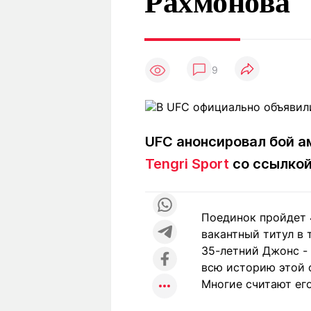
Рахмонова
Статьи
Выгодно
В
Погода
Полезно
Т
Спецпроекты
Любопытно
Л
ч
9
Рейтинги
Гороскопы
Рецепты
UFC анонсировал бой а
О проекте
Tengri Sport
со ссылкой
Поединок пройдет 
Редакция
Ре
вакантный титул в 
+7 (777) 001 44 99
35-летний Джонс -
всю историю этой 
Многие считают ег