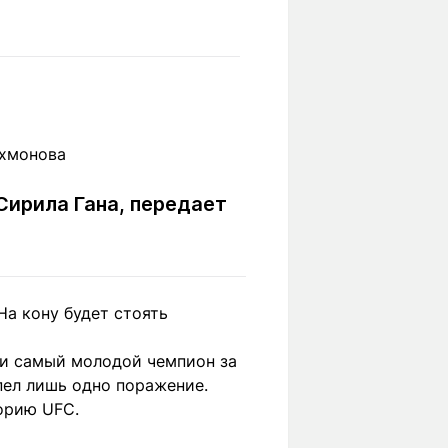
Вокруг света
Образование
Путевые
Учебные
заметки
заведения
Маршруты
ты
Заилийского
Алатау
Сирила Гана, передает
Светлая тема
На кону будет стоять
Мы в социальных сетях
 и самый молодой чемпион за
пел лишь одно поражение.
орию UFC.