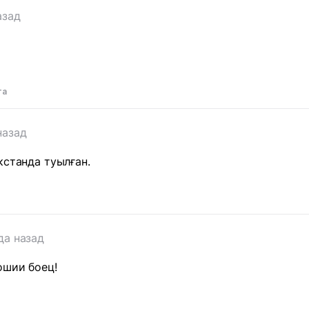
азад
та
назад
кстанда туылған.
да назад
ошии боец!