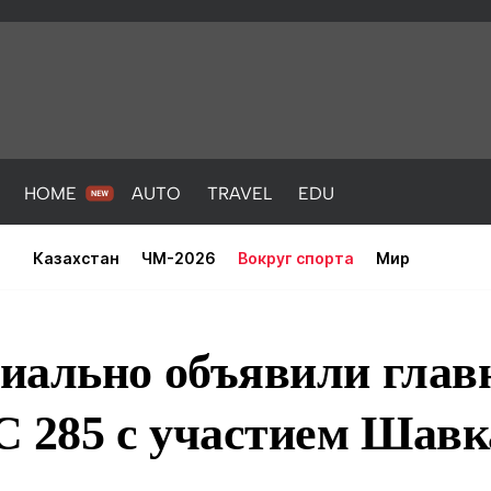
HOME
AUTO
TRAVEL
EDU
Казахстан
ЧМ-2026
Вокруг спорта
Мир
иально объявили глав
C 285 с участием Шавк
PORT
HEALTH
HOME
AUTO
Новости
порт
Новости
Новости