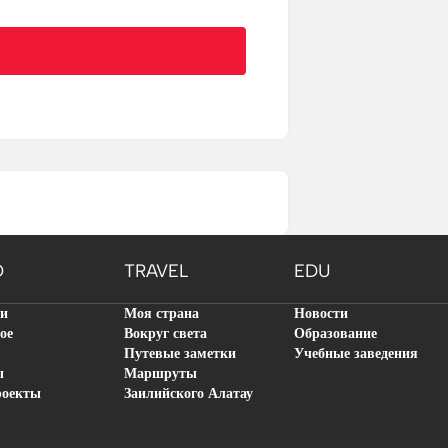
O
TRAVEL
EDU
ти
Моя страна
Новости
ое
Вокруг света
Образование
Путевые заметки
Учебные заведения
ы
Маршруты
роекты
Заилийского Алатау