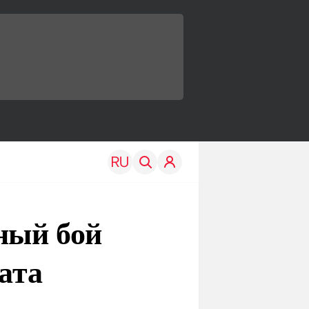
ный бой
ата
TRAVEL
EDU
Моя страна
Новости