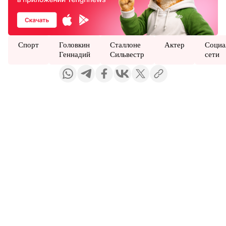
Спорт
Головкин
Сталлоне
Актер
Социа
Геннадий
Сильвестр
сети