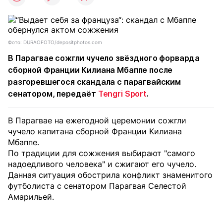
Фото: DURAOFOTO/depositphotos.com
В Парагвае сожгли чучело звёздного форварда
сборной Франции Килиана Мбаппе после
разгоревшегося скандала с парагвайским
сенатором, передаёт
Tengri Sport
.
В Парагвае на ежегодной церемонии сожгли
чучело капитана сборной Франции Килиана
Мбаппе.
По традиции для сожжения выбирают "самого
надоедливого человека" и сжигают его чучело.
Данная ситуация обострила конфликт знаменитого
футболиста с сенатором Парагвая Селестой
Амарильей.