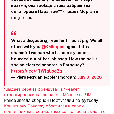
возьми, она вообще стала избранным
сенатором в Парагвае?" - пишет Морган в
соцсетях.
What a disgusting, repellent, racist pig. We all
stand with you
@KMbappe
against this
shameful woman who I sincerely hope is
hounded out of her job asap. How the hell is
she an elected senator in Paraguay?
https://t.co/4TWfqUodZg
— Piers Morgan (@piersmorgan)
July 8, 2026
“Выдаёт себя за француза“: в “Реале“
отреагировали на скандал с Мбаппе на ЧМ
Ранее звезда сборной Португалии по футболу
Криштиану Роналду обратился к своим
подписчикам в социальных сетях после вылета с