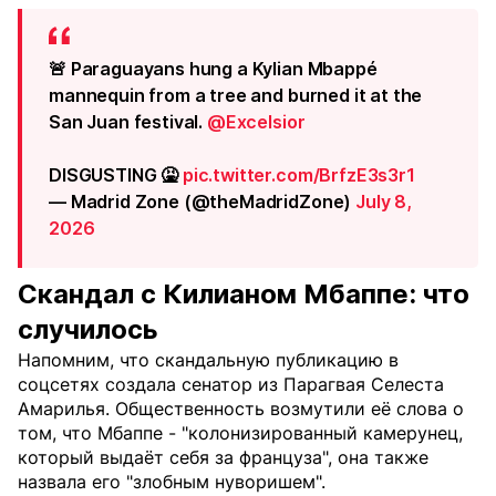
🚨 Paraguayans hung a Kylian Mbappé
mannequin from a tree and burned it at the
San Juan festival.
@Excelsior
DISGUSTING 🤮
pic.twitter.com/BrfzE3s3r1
— Madrid Zone (@theMadridZone)
July 8,
2026
Скандал с Килианом Мбаппе: что
случилось
Напомним, что скандальную публикацию в
соцсетях создала сенатор из Парагвая Селеста
Амарилья. Общественность возмутили её слова о
том, что Мбаппе - "колонизированный камерунец,
который выдаёт себя за француза", она также
назвала его "злобным нуворишем".