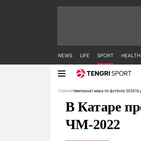
NEWS
LIFE
SPORT
HEALTH
18 
Главная
Чемпионат мира по футболу 2026
В Катаре п
ЧМ-2022
NEWS
LIFE
S
Новости
Красиво
С