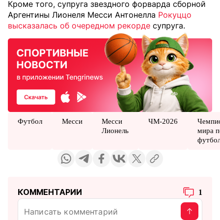
Кроме того, супруга звездного форварда сборной
Аргентины Лионеля Месси Антонелла
Рокуццо
высказалась об очередном рекорде
супруга.
Футбол
Месси
Месси
ЧМ-2026
Чемпи
Лионель
мира п
футбо
КОММЕНТАРИИ
1