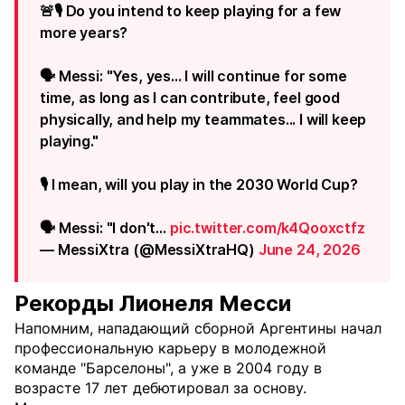
🚨🎙️ Do you intend to keep playing for a few
more years?
🗣️ Messi: "Yes, yes... I will continue for some
time, as long as I can contribute, feel good
physically, and help my teammates... I will keep
playing."
🎙️ I mean, will you play in the 2030 World Cup?
🗣️ Messi: "I don't…
pic.twitter.com/k4Qooxctfz
— MessiXtra (@MessiXtraHQ)
June 24, 2026
Рекорды Лионеля Месси
Напомним, нападающий сборной Аргентины начал
профессиональную карьеру в молодежной
команде "Барселоны", а уже в 2004 году в
возрасте 17 лет дебютировал за основу.