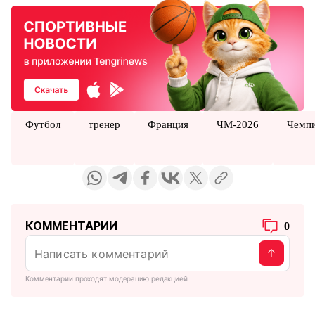
Футбол
тренер
Франция
ЧМ-2026
Чемп
КОММЕНТАРИИ
0
Комментарии проходят модерацию редакцией