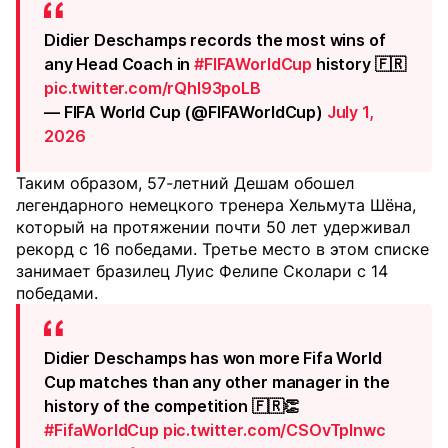
Didier Deschamps records the most wins of
any Head Coach in
#FIFAWorldCup
history 🇫🇷
pic.twitter.com/rQhI93poLB
— FIFA World Cup (@FIFAWorldCup)
July 1,
2026
Таким образом, 57-летний Дешам обошел
легендарного немецкого тренера Хельмута Шёна,
который на протяжении почти 50 лет удерживал
рекорд с 16 победами. Третье место в этом списке
занимает бразилец Луис Фелипе Сколари с 14
победами.
Didier Deschamps has won more Fifa World
Cup matches than any other manager in the
history of the competition 🇫🇷👏
#FifaWorldCup
pic.twitter.com/CSOvTplnwc