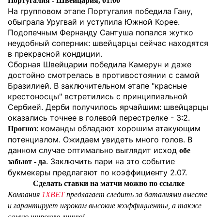
Португалия - Швейцария, 01:00
На групповом этапе Португалия победила Гану,
обыграла Уругвай и уступила Южной Корее.
Подопечным Фернанду Сантуша попался жутко
неудобный соперник: швейцарцы сейчас находятся
в прекрасной кондиции.
Сборная Швейцарии победила Камерун и даже
достойно смотрелась в противостоянии с самой
Бразилией. В заключительном этапе "красные
крестоносцы" встретились с принципиальной
Сербией. Дерби получилось ярчайшим: швейцарцы
оказались точнее в голевой перестрелке - 3:2.
: команды обладают хорошим атакующим
Прогноз
потенциалом. Ожидаем увидеть много голов. В
данном случае оптимально выглядит исход
обе
. Заключить пари на это событие
забьют - да
букмекеры предлагают по коэффициенту 2.07.
Сделать ставки на матчи можно по ссылке
Компания
1XBET
предлагает следить за баталиями вместе
и гарантирует игрокам высокие коэффициенты, а также
самую широкую линию!