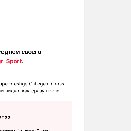
седлом своего
ri Sport
.
perprestige Gullegem Cross.
и видно, как сразу после
.
атор.
стать "нырять", как