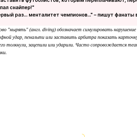
опал снайпер!"
ервый раз... менталитет чемпионов..." – пишут фанаты
ово "нырять" (англ. diving) обозначает симулировать нарушение
ной удар, пенальти или заставить арбитра показать карточку
 его толкнули, зацепили или ударили. Часто сопровождается т
ики.