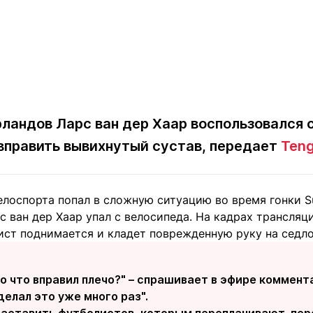
ландов Ларс ван дер Хаар воспользовался 
 вправить вывихнутый сустав, передает
Teng
елоспорта попал в сложную ситуацию во время гонки Su
с ван дер Хаар упал с велосипеда. На кадрах трансляци
ист поднимается и кладет поврежденную руку на седло
ко что вправил плечо?" – спрашивает в эфире коммент
делал это уже много раз".
заставить футболистов, которым переплачивают, пере