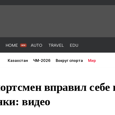
HOME
AUTO
TRAVEL
EDU
Казахстан
ЧМ-2026
Вокруг спорта
Мир
ортсмен вправил себе
нки: видео
PORT
HEALTH
HOME
AUTO
Новости
порт
Новости
Новости