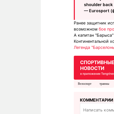
shoulder back 
— Eurosport 
Ранее защитник ис
возможном
бое пр
А капитан "Барыса
Континентальной хо
Легенда "Барселон
Велоспорт
травмы
КОММЕНТАРИИ