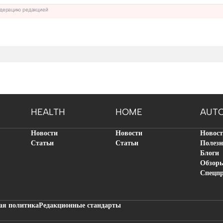
дерацию редакцией
HEALTH
HOME
AUT
Новости
Новости
Новос
Статьи
Статьи
Полезн
Блоги
Обзор
Спецп
ая политика
Редакционные стандарты