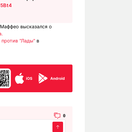
L5Bt4
 Маффео высказался о
а.
 против "Лады"
в
0