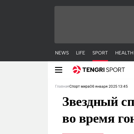
NEWS
LIFE
SPORT
HEALTH
06 января 2025 13:45
Главная
Спорт мира
Звездный сп
во время го
NEWS
LIFE
S
Новости
Красиво
С