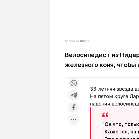
Кадры из видео
Велосипедист из Нидер
железного коня, чтобы
33-летняя звезда в
На пятом круге Лар
падения велосипед
"Он что, толь
"Кажется, он 
"Это должно 