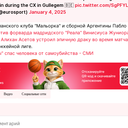
in during the CX in Gullegem 🇧🇪
pic.twitter.com/SgPFY
(@eurosport)
January 4, 2025
панского клуба "Мальорка" и сборной Аргентины Пабло
отив форварда мадридского "Реала" Винисиуса Жуниор
"
Алихан Асетов устроил эпичную драку во время матча
ккейной лиге.
ы" спас человека от самоубийства - СМИ
Видео
Социальные сети