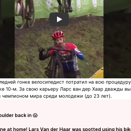
Смотреть видео YouTube
ледней гонке велосипедист потратил на всю процедуру 
ке 10-м. За свою карьеру Ларс ван дер Хаар дважды в
 чемпионом мира среди молодежи (до 23 лет).
oulder back in 😱
 one at home! Lars Van der Haar was spotted using his bik