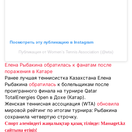
Посмотреть эту публикацию в Instagram
Публикация от Women’s Tennis Association (@wta)
Елена Рыбакина обратилась к фанатам после
поражения в Катаре
Ранее лучшая теннисистка Казахстана Елена
Рыбакина
обратилась
к болельщикам после
проигранного финала на турнире Qatar
TotalEnergies Open в Дохе (Катар).
Женская теннисная ассоциация (WTA)
обновила
мировой рейтинг по итогам турнира: Рыбакина
сохранила четвертую строчку.
Спорт әлеміндегі жаңалықтар қазақ тілінде: Massaget.kz
сайтына өтіңіз!