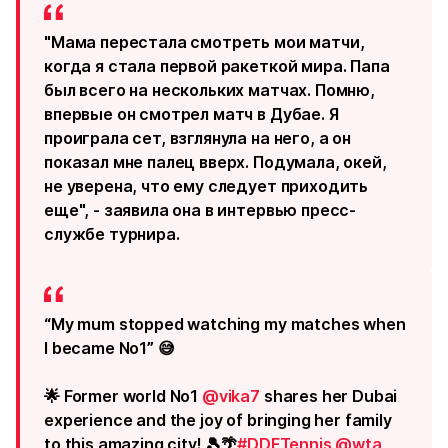
"Мама перестала смотреть мои матчи,
когда я стала первой ракеткой мира. Папа
был всего на нескольких матчах. Помню,
впервые он смотрел матч в Дубае. Я
проиграла сет, взглянула на него, а он
показал мне палец вверх. Подумала, окей,
не уверена, что ему следует приходить
еще", - заявила она в интервью пресс-
службе турнира.
“My mum stopped watching my matches when
I became No1” 😅
🌟 Former world No1
@vika7
shares her Dubai
experience and the joy of bringing her family
to this amazing city! 🎾🌴
#DDFTennis
@wta