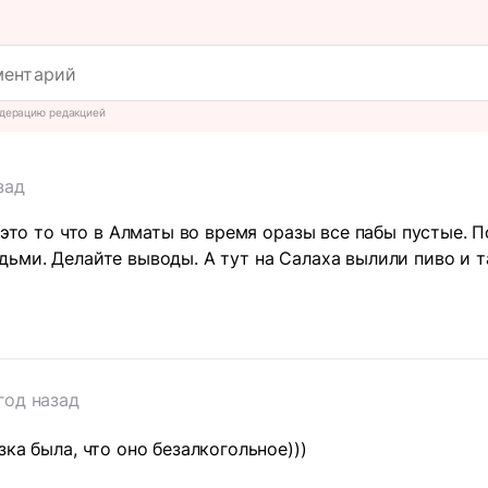
дерацию редакцией
зад
к это то что в Алматы во время оразы все пабы пустые. 
ьми. Делайте выводы. А тут на Салаха вылили пиво и т
т
год назад
ка была, что оно безалкогольное)))