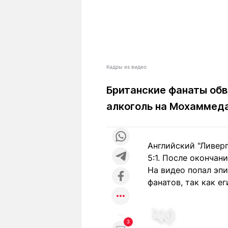
Кадры из видео
Британские фанаты обв
алкоголь на Мохаммед
Английский "Ливер
5:1. После окончан
На видео попал эпи
фанатов, так как е
3