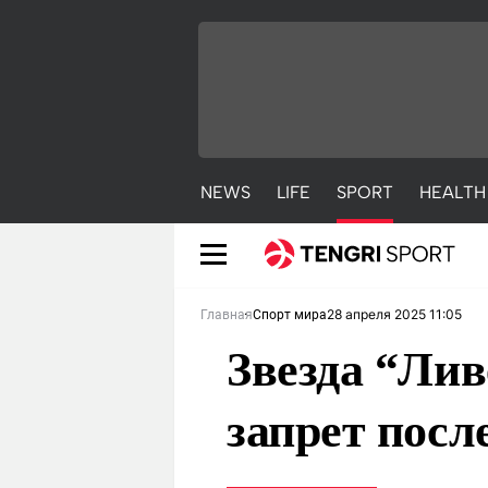
NEWS
LIFE
SPORT
HEALTH
28 апреля 2025 11:05
Главная
Спорт мира
Звезда “Ли
запрет посл
NEWS
LIFE
S
Новости
Красиво
С