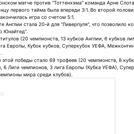
нском матче против "Тоттенхэма" команда Арне Слота 
онцу первого тайма была впереди 3:1. Во второй полов
акончилась игра со счетом 5:1.
е Англии стала 20-й для "Ливерпуля", что позволило к
р Юнайтед".
титулов (20 чемпионств, 13 кубков Англии, 6 кубков лиг
ига Европы, Кубок кубков, Суперкубок УЕФА, Межконти
.
е этой победы стало 69 трофеев (20 чемпионств, 8 кубко
, 6 Лиги чемпионов, 3 лига Европы (Кубка УЕФА), Супе
чемпионы мира среди клубов).