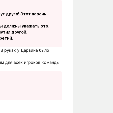
г друга! Этот парень -
 вы должны уважать это,
шутил другой.
третий.
 В руках у Дарвина было
ым для всех игроков команды