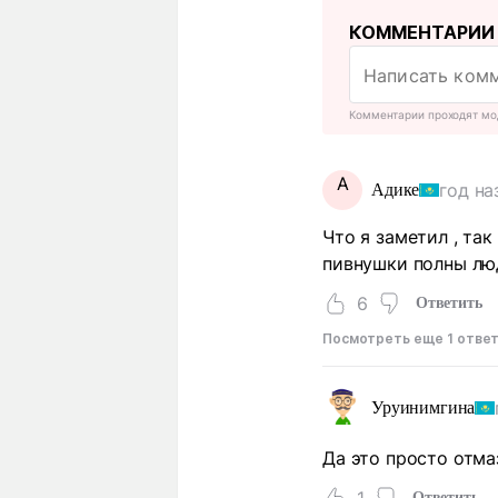
КОММЕНТАРИИ
Комментарии проходят мо
А
год на
Адике
Что я заметил , та
пивнушки полны люд
6
Ответить
Посмотреть еще 1 отве
Уруинимгина
Да это просто отмаз
1
Ответить