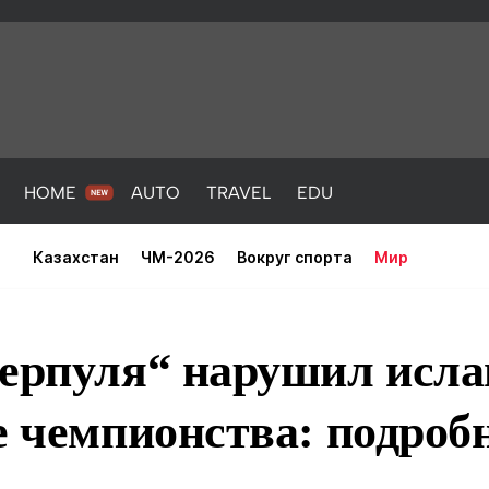
HOME
AUTO
TRAVEL
EDU
Казахстан
ЧМ-2026
Вокруг спорта
Мир
верпуля“ нарушил исл
е чемпионства: подроб
PORT
HEALTH
HOME
AUTO
Новости
порт
Новости
Новости