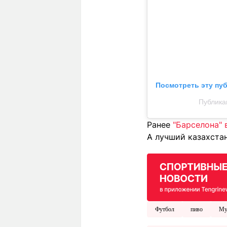
Посмотреть эту пу
Публикац
Ранее
"Барселона" 
А лучший казахста
Футбол
пиво
Му