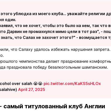
того ублюдка из моего клуба... уважайте религии дру
ил один.
заявил, что не хочет, чтобы это было на нем, так что
 что Дарвин не промахнулся мимо цели в тот раз", - по
е знать, что Салах не захочет этого?" - возмущается 
или, что Салаху удалось избежать нарушения запрета.
о.
 прошлого чемпионства делает празднование комфортн
анда праздновала победу безалкогольным шампанским.
cohol over salah 😭😭
pic.twitter.com/KaKS5sHLOx
salahive)
April 27, 2025
 - самый титулованный клуб Англии