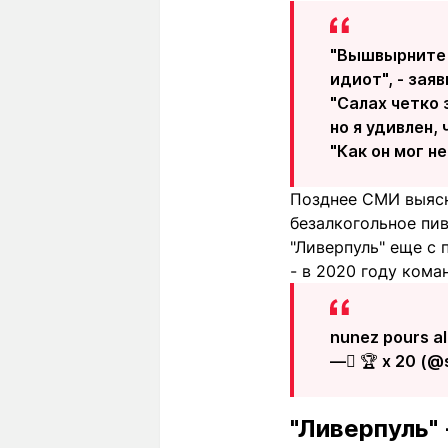
"Вышвырните э
идиот", - заяв
"Салах четко 
но я удивлен,
"Как он мог н
Позднее СМИ выясн
безалкогольное пив
"Ливерпуль" еще с
- в 2020 году ком
nunez pours al
— ً🏆 x 20 (@
"Ливерпуль"