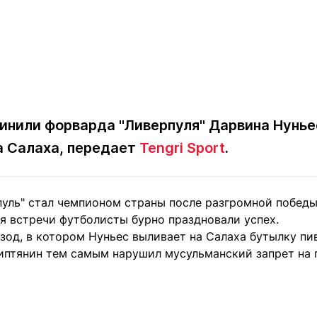
инили форварда "Ливерпуля" Дарвина Нуньес
а Салаха, передает
Tengri Sport
.
пуль" стал чемпионом страны после разгромной победы
ия встречи футболисты бурно праздновали успех.
зод, в котором Нуньес выливает на Салаха бутылку пи
гиптянин тем самым нарушил мусульманский запрет на 