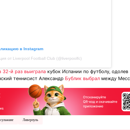
бликацию в Instagram
ия от Liverpool Football Club (@liverpoolfc)
в 32-й раз выиграла
кубок Испании по футболу, одолев 
нский теннисист Александр
Бублик выбрал
между Месс
сульмане
Ливерпуль