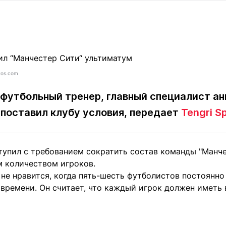
Статьи
округ спорта
Статьи
Полезное
ренды
Блоги
ига
Обзоры
емпионов
Спецпроек
tos.com
футбольный тренер, главный специалист ан
 поставил клубу условия, передает
Tengri S
Контакты редакции
Вакансии
Реклама
Пресс-центр
упил с требованием сократить состав команды "Манчес
клама
м количеством игроков.
+7 (700) 3 888 188
 не нравится, когда пять-шесть футболистов постоянно
 времени. Он считает, что каждый игрок должен иметь