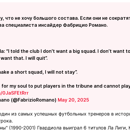
у, что не хочу большого состава. Если они не сократят
ва специалиста инсайдер Фабрицио Романо.
a: “I told the club I don't want a big squad. I don’t want to
want that. I will quit”.
make a short squad, I will not stay”.
e for my soul to put players in the tribune and cannot play
m/0JaSFEtRrr
mano (@FabrizioRomano)
May 20, 2025
 один из самых успешных футбольных тренеров в истор
грока.
ны" (1990-2001) Гвардиола выиграл 6 титулов Ла Лиги,