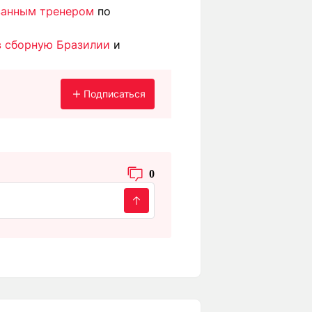
ованным тренером
по
в сборную Бразилии
и
Подписаться
0