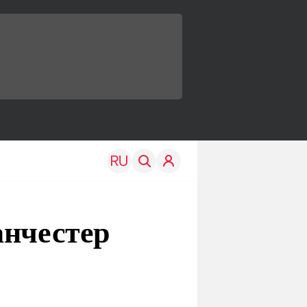
анчестер
TRAVEL
EDU
Моя страна
Новости