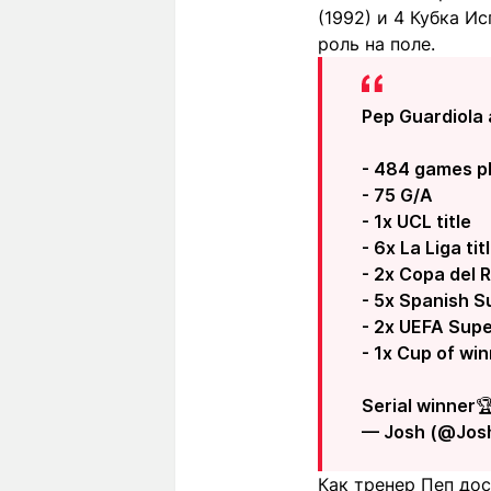
(1992) и 4 Кубка 
роль на поле.
Pep Guardiola 
- 484 games p
- 75 G/A
- 1x UCL title
- 6x La Liga tit
- 2x Copa del 
- 5x Spanish 
- 2x UEFA Sup
- 1x Cup of wi
Serial winner
— Josh (@Jos
Как тренер Пеп дос