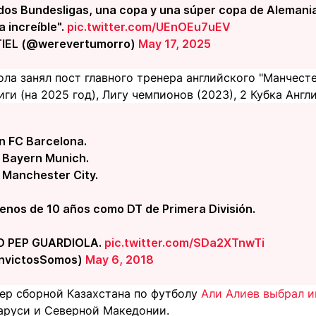
os Bundesligas, una copa y una súper copa de Alemania.
a increíble".
pic.twitter.com/UEnOEu7uEV
EL (@werevertumorro)
May 17, 2025
ола занял пост главного тренера английского "Манчесте
ги (на 2025 год), Лигу чемпионов (2023), 2 Кубка Англи
on FC Barcelona.
n Bayern Munich.
n Manchester City.
menos de 10 años como DT de Primera División.
O PEP GUARDIOLA.
pic.twitter.com/SDa2XTnwTi
InvictosSomos)
May 6, 2018
нер сборной Казахстана по футболу
Али Алиев выбрал и
аруси и Северной Македонии.