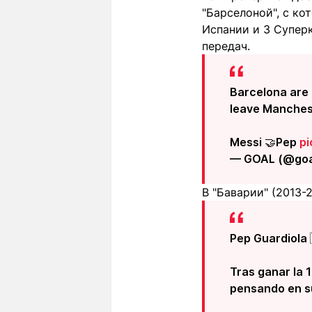
"Барселоной", с ко
Испании и 3 Супер
передач.
Barcelona are 
leave Manchest
Messi 🤝Pep
pi
— GOAL (@go
В "Баварии" (2013
Pep Guardiola 
Tras ganar la 
pensando en s