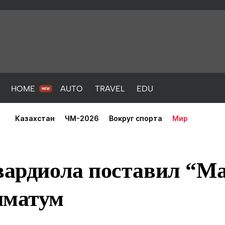
HOME
AUTO
TRAVEL
EDU
Казахстан
ЧМ-2026
Вокруг спорта
Мир
вардиола поставил “М
иматум
PORT
HEALTH
HOME
AUTO
Новости
порт
Новости
Новости