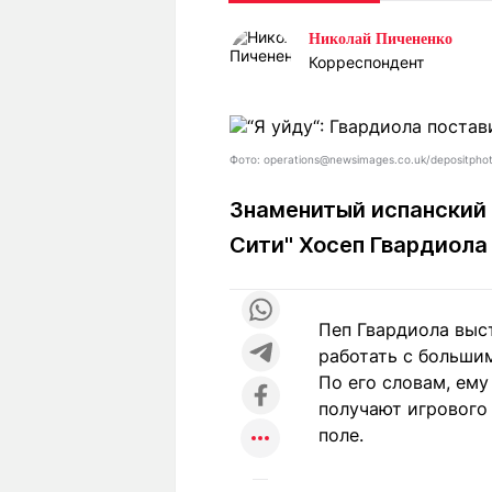
Статьи
Выгодно
В
Николай Пичененко
Погода
Полезно
Т
Корреспондент
Спецпроекты
Любопытно
Л
ч
Рейтинги
Гороскопы
Рецепты
Фото: operations@newsimages.co.uk/depositpho
Знаменитый испанский 
Сити" Хосеп Гвардиола
О проекте
Пеп Гвардиола выст
Редакция
Ре
работать с больши
+7 (777) 001 44 99
По его словам, ему
получают игрового
поле.