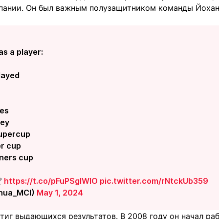
Испании. Он был важным полузащитником команды Йоха
as a player:
layed
les
Rey
Supercup
er cup
nners cup

https://t.co/pFuPSgIWlO
pic.twitter.com/rNtckUb359
hua_MCI)
May 1, 2024
тиг выдающихся результатов. В 2008 году он начал ра