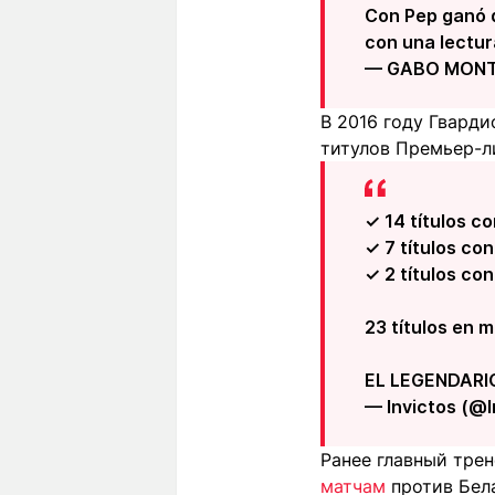
Con Pep ganó d
con una lectur
— GABO MONTI
В 2016 году Гварди
титулов Премьер-ли
✓ 14 títulos c
✓ 7 títulos co
✓ 2 títulos co
23 títulos en 
EL LEGENDARI
— Invictos (@
Ранее главный тре
матчам
против Бел