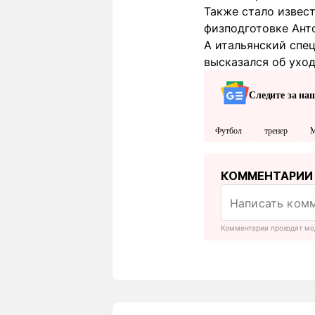
Также стало извес
физподготовке Ант
А итальянский спе
высказался об уходе
Следите за на
Футбол
тренер
М
КОММЕНТАРИИ
Комментарии проходят мо