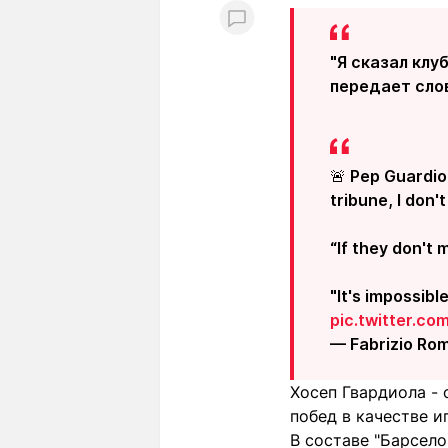
"Я сказал клуб
передает сло
🚨 Pep Guardiol
tribune, I don't 
“If they don't 
"It's impossibl
pic.twitter.co
— Fabrizio Ro
Хосеп Гвардиола -
побед в качестве и
В составе "Барсело