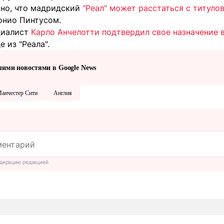
тно, что мадридский
"Реал" может расстаться с титул
онио Пинтусом.
циалист
Карло Анчелотти подтвердил свое назначение 
 из "Реала".
шими новостями в Google News
анчестер Сити
Англия
дерацию редакцией