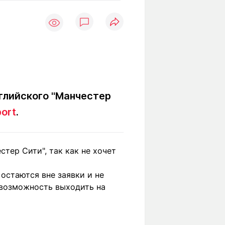
Вокруг света
Образование
Путевые
Учебные
заметки
заведения
Маршруты
ты
Заилийского
Алатау
глийского "Манчестер
port
.
Светлая тема
тер Сити", так как не хочет
Мы в социальных сетях
 остаются вне заявки и не
 возможность выходить на