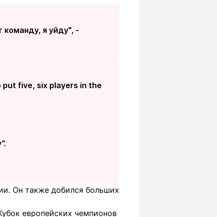
 команду, я уйду", -
 put five, six players in the
”.
ии. Он также добился больших
 Кубок европейских чемпионов