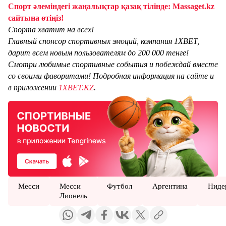
Спорт әлеміндегі жаңалықтар қазақ тілінде: Massaget.kz
сайтына өтіңіз!
Спорта хватит на всех!
Главный спонсор спортивных эмоций, компания 1XBET,
дарит всем новым пользователям до 200 000 тенге!
Смотри любимые спортивные события и побеждай вместе
со своими фаворитами! Подробная информация на сайте и
в приложении
1XBET.KZ
.
Месси
Месси
Футбол
Аргентина
Ниде
Лионель