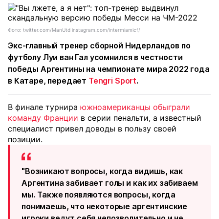
Фото: twitter.com/ManUtd instagram.com/intermiamicf/
Экс-главный тренер сборной Нидерландов по
футболу Луи ван Гал усомнился в честности
победы Аргентины на чемпионате мира 2022 года
в Катаре, передает
Tengri Sport
.
В финале турнира
южноамериканцы обыграли
команду Франции
в серии пенальти, а известный
специалист привел доводы в пользу своей
позиции.
"Возникают вопросы, когда видишь, как
Аргентина забивает голы и как их забиваем
мы. Также появляются вопросы, когда
понимаешь, что некоторые аргентинские
игроки ведут себя непозволительно и не