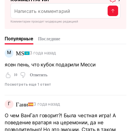
Комментарии проходят модерацию редакцией
Популярные
Последние
M
MS
3 года назад
ясен пень, что кубок подарили Месси
10
Ответить
Посмотреть еще 1 ответ
Г
Гани
3 года назад
О чем ВанГал говорит?! Была честная игра! А
поведение вратаря на церемонии, да не
позволительно! Но это эмоции. Стать в таком