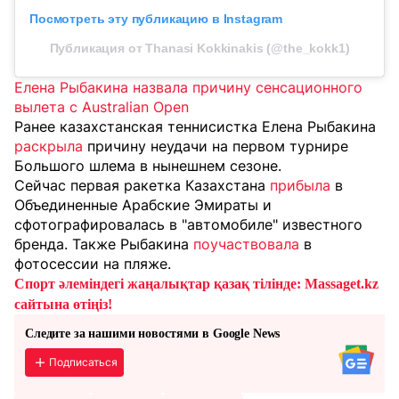
Посмотреть эту публикацию в Instagram
Публикация от Thanasi Kokkinakis (@the_kokk1)
Елена Рыбакина назвала причину сенсационного
вылета с Australian Open
Ранее казахстанская теннисистка Елена Рыбакина
раскрыла
причину неудачи на первом турнире
Большого шлема в нынешнем сезоне.
Сейчас первая ракетка Казахстана
прибыла
в
Объединенные Арабские Эмираты и
сфотографировалась в "автомобиле" известного
бренда. Также
Рыбакина
поучаствовала
в
фотосессии на пляже.
Спорт әлеміндегі жаңалықтар қазақ тілінде: Massaget.kz
сайтына өтіңіз!
Следите за нашими новостями в Google News
Подписаться