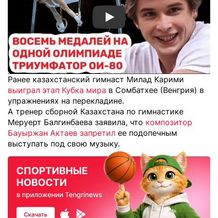
Смотреть видео YouTube
Ранее казахстанский гимнаст Милад Карими
выиграл этап Кубка мира
в Сомбатхее (Венгрия) в
упражнениях на перекладине.
А тренер сборной Казахстана по гимнастике
Меруерт Балгинбаева заявила, что
композитор
Бауыржан Актаев запретил
ее подопечным
выступать под свою музыку.