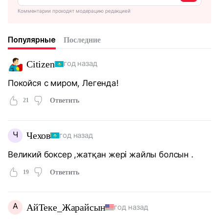
Комментарии проходят модерацию редакцией
Популярные
Последние
Citizen
год назад
Покойся с миром, Легенда!
21
Ответить
Ч
Чехов
год назад
Великий боксер ,жатқан жері жайлы болсын .
19
Ответить
А
АйТеке_Жарайсын
год назад