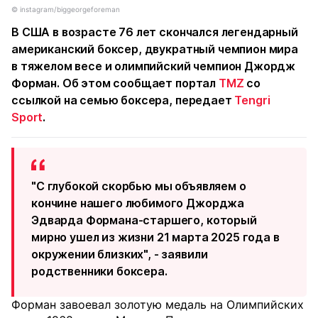
©️ instagram/biggeorgeforeman
В США в возрасте 76 лет скончался легендарный
американский боксер, двукратный чемпион мира
в тяжелом весе и олимпийский чемпион Джордж
Форман. Об этом сообщает портал
TMZ
со
ссылкой на семью боксера, передает
Tengri
Sport
.
"С глубокой скорбью мы объявляем о
кончине нашего любимого Джорджа
Эдварда Формана-старшего, который
мирно ушел из жизни 21 марта 2025 года в
окружении близких", - заявили
родственники боксера.
Форман завоевал золотую медаль на Олимпийских