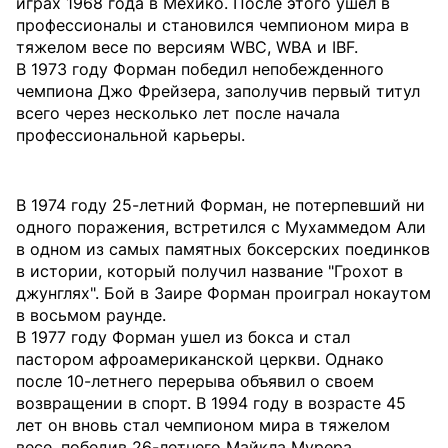
играх 1968 года в Мехико. После этого ушел в
профессионалы и становился чемпионом мира в
тяжелом весе по версиям WBC, WBA и IBF.
В 1973 году Форман победил непобежденного
чемпиона Джо Фрейзера, заполучив первый титул
всего через несколько лет после начала
профессиональной карьеры.
В 1974 году 25-летний Форман, не потерпевший ни
одного поражения, встретился с Мухаммедом Али
в одном из самых памятных боксерских поединков
в истории, который получил название "Грохот в
джунглях". Бой в Заире Форман проиграл нокаутом
в восьмом раунде.
В 1977 году Форман ушел из бокса и стал
пастором афроамериканской церкви. Однако
после 10-летнего перерыва объявил о своем
возвращении в спорт. В 1994 году в возрасте 45
лет он вновь стал чемпионом мира в тяжелом
весе, победив 26-летнего Майкла Мурера.