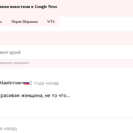
шими новостями в Google News
мс
Мария Шарапова
WTA
дерацию редакцией
2 года назад
Мамбетович
расивая женщина, не то что...
а назад