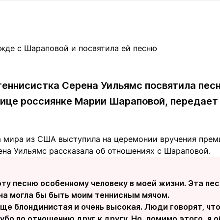
Статьи
округ спорта
Статьи
Полезное
ренды
Блоги
ига
Обзоры
емпионов
Спецпроек
еннисистка Серена Уильямс посвятила пес
нице россиянке Марии Шараповой, передае
Контакты редакции
Вакансии
Реклама
Пресс-центр
а мира из США выступила на церемонии вручения преми
ена Уильямс рассказала об отношениях с Шараповой.
клама
+7 (700) 3 888 188
эту песню особенному человеку в моей жизни. Эта пе
на могла бы быть моим теннисным мячом.
е блондинистая и очень высокая. Люди говорят, что
убо по отношению друг к другу. Но, помимо этого, я об