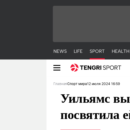
NEWS
LIFE
SPORT
HEALTH
12 июля 2024 16:59
Главная
Спорт мира
Уильямс вы
посвятила е
NEWS
LIFE
S
Новости
Красиво
С