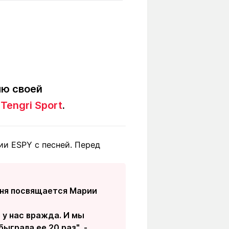
Вокруг света
Образование
Путевые
Учебные
заметки
заведения
Маршруты
ты
Заилийского
Алатау
ню своей
т
Tengri Sport
.
Светлая тема
и ESPY с песней. Перед
Мы в социальных сетях
сня посвящается Марии
 у нас вражда. И мы
ыграла ее 20 раз", -