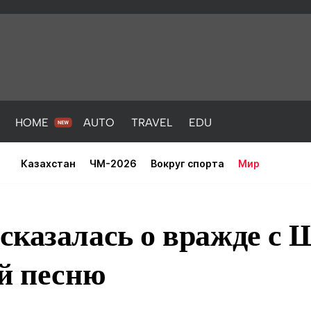
HOME
AUTO
TRAVEL
EDU
Казахстан
ЧМ-2026
Вокруг спорта
Мир
сказалась о вражде с 
й песню
PORT
HEALTH
HOME
AUTO
Новости
порт
Новости
Новости