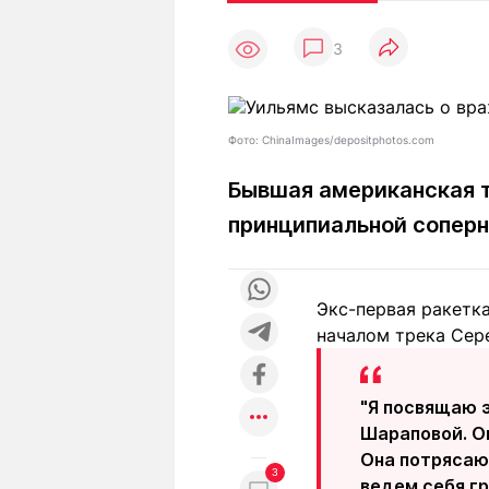
Статьи
Выгодно
В
3
Погода
Полезно
Т
Спецпроекты
Любопытно
Л
ч
Рейтинги
Гороскопы
Фото: ChinaImages/depositphotos.com
Рецепты
Бывшая американская т
принципиальной сопер
О проекте
Экс-первая ракетк
началом трека Сер
Редакция
Ре
+7 (777) 001 44 99
"Я посвящаю 
Шараповой. О
Она потрясающ
3
ведем себя гр