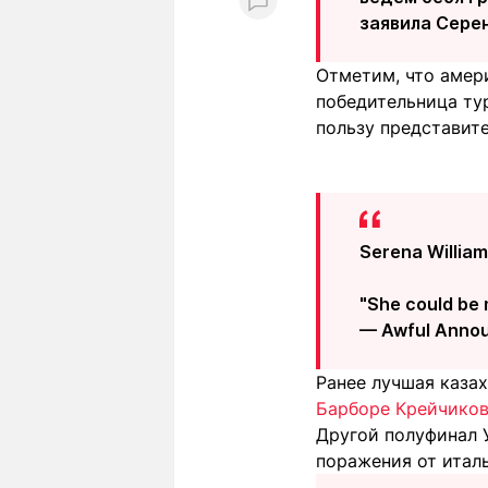
заявила Серен
Отметим, что амер
победительница ту
пользу представит
Serena William
"She could be m
— Awful Anno
Ранее лучшая каза
Барборе Крейчико
Другой полуфинал 
поражения от итал