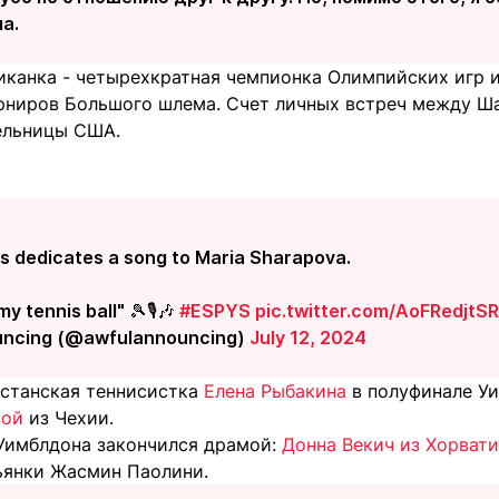
а.
иканка - четырехкратная чемпионка Олимпийских игр 
рниров Большого шлема. Счет личных встреч между Ша
ельницы США.
s dedicates a song to Maria Sharapova.
y tennis ball" 🎾🎙️🎶
#ESPYS
pic.twitter.com/AoFRedjtSR
uncing (@awfulannouncing)
July 12, 2024
хстанская теннисистка
Елена Рыбакина
в полуфинале У
вой
из Чехии.
Уимблдона закончился драмой:
Донна Векич из Хорвати
ьянки Жасмин Паолини.