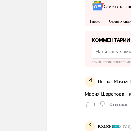
Следите за на
Теннис
Серена Уилья
КОММЕНТАРИИ
Комментарии проходят мо
И
Иванов Мамбет 
Мария Шарапова - к
6
Ответить
К
2 год
Коляска