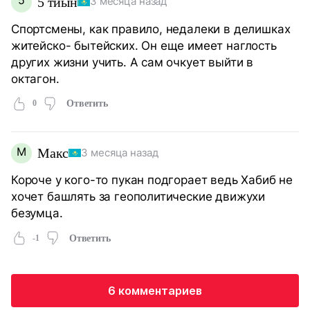
5 тиын
3 месяца назад
Спортсмены, как правило, недалеки в делишках
житейско- бытейских. Он еще имеет наглость
других жизни учить. А сам очкует выйти в
октагон.
0
Ответить
М
Макс
3 месяца назад
Короче у кого-то пукан подгорает ведь Хабиб не
хочет башлять за геополитические движухи
безумца.
-1
Ответить
6 комментариев