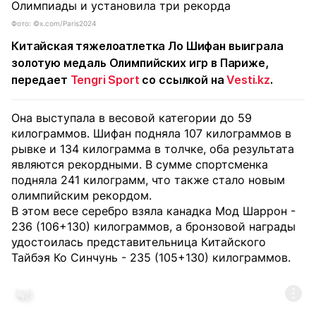
Фото: ©x.com/Paris2024
Китайская тяжелоатлетка Ло Шифан выиграла
золотую медаль Олимпийских игр в Париже,
передает
Tengri Sport
со ссылкой на
Vesti.kz
.
Она выступала в весовой категории до 59
килограммов. Шифан подняла 107 килограммов в
рывке и 134 килограмма в толчке, оба результата
являются рекордными. В сумме спортсменка
подняла 241 килограмм, что также стало новым
олимпийским рекордом.
В этом весе серебро взяла канадка Мод Шаррон -
236 (106+130) килограммов, а бронзовой награды
удостоилась представительница Китайского
Тайбэя Ко Синчунь - 235 (105+130) килограммов.