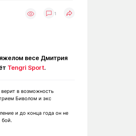
Вокруг света
Образование
1
Путевые
Учебные
заметки
заведения
Маршруты
ты
Заилийского
Алатау
тяжелом весе Дмитрия
аёт
Tengri Sport
.
Светлая тема
 верит в возможность
Мы в социальных сетях
трием Биволом и экс
ение и до конца года он не
 бой.