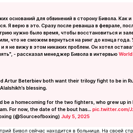
ких оснований для обвинений в сторону Бивола. Как и
я. Я верю в это. Сразу после реванша в феврале, пос
трию нужно было время, чтобы восстановиться и зал
или, что не сможем вернуться на ринг до конца года.
 и я не вижу в этом никаких проблем. Он хотел остав
нять", - рассказал менеджер Бивола в интервью
World
d Artur Beterbiev both want their trilogy fight to be in R
Alalshikh’s blessing.
ld be a homecoming for the two fighters, who grew up i
eam. For now, the date of the bout has…
pic.twitter.com
oxing (@Sourceofboxing)
July 5, 2025
трий Бивол сейчас находится в больнице. На своей стр