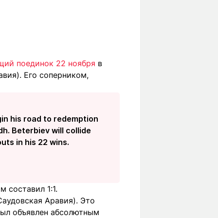
щий поединок 22 ноября
в
авия). Его соперником,
in his road to redemption
. Beterbiev will collide
ts in his 22 wins.
 составил 1:1.
Саудовская Аравия). Это
был объявлен абсолютным