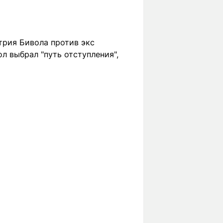
трия Бивола против экс
л выбрал "путь отступления",