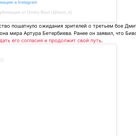
икацию в Instagram
убликация от Dmitry Bivol (@bivol_d)
ство пошатнуло ожидания зрителей о третьем бое Дми
на мира Артура Бетербиева. Ранее он заявил, что Биво
дать его согласия и продолжит свой путь
.