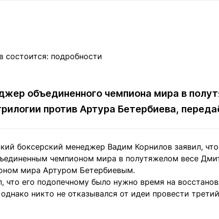
Статьи
округ спорта
Статьи
Полезное
ренды
Блоги
ига
Обзоры
емпионов
Спецпроек
джер объединенного чемпиона мира в полу
 трилогии против Артура Бетербиева, перед
Контакты редакции
Вакансии
Реклама
Пресс-центр
кий боксерский менеджер Вадим Корнилов заявил, что
клама
ъединенным чемпионом мира в полутяжелом весе Дми
+7 (700) 3 888 188
оном мира Артуром Бетербиевым.
, что его подопечному было нужно время на восстановл
однако никто не отказывался от идеи провести третий