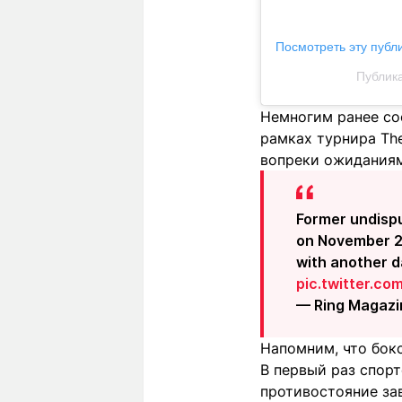
Посмотреть эту публ
Публика
Немногим ранее со
рамках турнира The
вопреки ожиданиям
Former undispu
on November 22 
with another d
pic.twitter.c
— Ring Magaz
Напомним, что бокс
В первый раз спорт
противостояние за