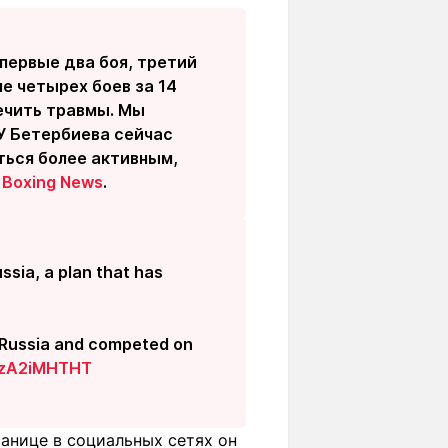
 первые два боя, третий
ле четырех боев за 14
ечить травмы. Мы
 У Бетербиева сейчас
аться более активным,
 Boxing News
.
ussia, a plan that has
n Russia and competed on
/JzA2iMHTHT
анице в социальных сетях он