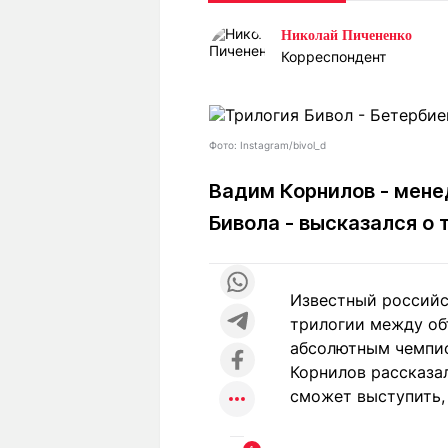
Статьи
Выгодно
В
Николай Пичененко
Погода
Полезно
Т
Корреспондент
Спецпроекты
Любопытно
Л
ч
Рейтинги
Гороскопы
Рецепты
Фото: Instagram/bivol_d
Вадим Корнилов - мене
Бивола - высказался о
О проекте
Известный российс
Редакция
Ре
трилогии между об
+7 (777) 001 44 99
абсолютным чемпи
Корнилов рассказал
сможет выступить, 