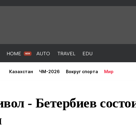
HOME
AUTO
TRAVEL
EDU
Казахстан
ЧМ-2026
Вокруг спорта
Мир
вол - Бетербиев состо
и
PORT
HEALTH
HOME
AUTO
Новости
порт
Новости
Новости