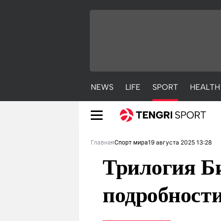
NEWS
LIFE
SPORT
HEALTH
19 августа 2025 13:28
Главная
Спорт мира
Трилогия Би
подробност
NEWS
LIFE
S
Новости
Красиво
С