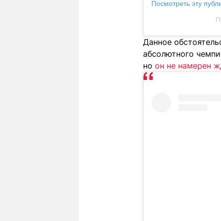
Посмотреть эту публ
П
Данное обстоятель
абсолютного чемпио
но
он не намерен ж