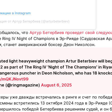
икацию в Instagram
ция от Артур Бетербиев (@arturbeterbiev)
общалось, что
Артур Бетербиев проведет свой следую
 Ring IV Night of Champions в Эр-Рияде (Саудовская Ар
, станет американский боксер Деон Николсон.
ted light heavyweight champion Artur Beterbiev will beg
as part of The Ring IV 'Night of The Champions' in Riyadh
angerous puncher in Deon Nicholson, who has 18 knockou
om/mQKJNovt99
ine (@ringmagazine)
August 6, 2025
еры уже дважды встречались в ринге и счет по победам
смены встретились 13 октября 2024 года в Эр-Рияде (
вершилось победой Бетербиева решением судей, и он 