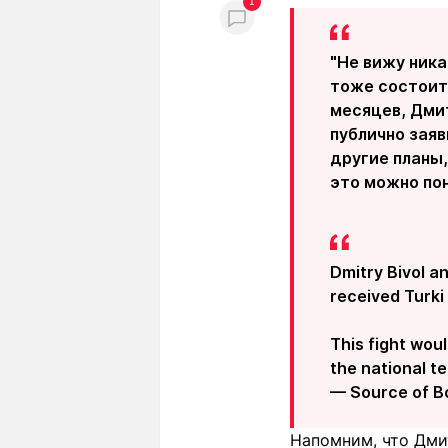
1
"Не вижу ника
тоже состоитс
месяцев, Дми
публично заяв
другие планы,
это можно по
Dmitry Bivol an
received Turki 
This fight wou
the national t
— Source of B
Напомним, что Дми