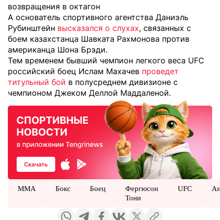
возвращения в октагон
А основатель спортивного агентства Даниэль
Рубинштейн
высказался о слухах
, связанных с
боем казахстанца Шавката Рахмонова против
американца Шона Брэди.
Тем временем бывший чемпион легкого веса UFC
российский боец Ислам Махачев
проведет
титульный бой
в полусреднем дивизионе с
чемпионом Джеком Деллой Маддаленой.
MMA
Бокс
Боец
Фергюсон
UFC
Ан
Тони