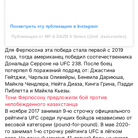
Посмотреть эту публикацию в Instagram
Публикация от MF & DAZN X Series (@mf_daznxseries)
Для Фергюсона эта победа стала первой с 2019
года, тогда американец победил соотечественника
Дональда Серроне на UFC 238. После боец
потерпел 6 поражений подряд от: Джастина
Гейтджи, Чарльза Оливейры, Бенеила Дариюша,
Майкла Чендлера, Нейта Диаза, Кинга Грина, Пэдди
Пиблетта и Майкла Кьезы.
Тони Фергюсону предложили бой против
непобежденного казахстанца
В ноябре 2017 занимал 9-ю строчку официального
рейтинга UFC среди лучших бойцов независимо от
весовой категории (pound-for-pound). В мае 2020-
го занимал 1-ю строчку рейтинга UFC в лёгком