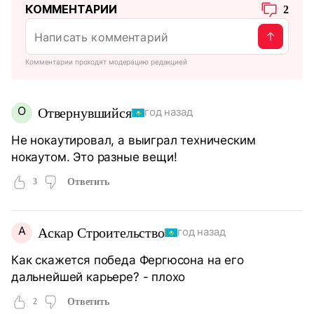
КОММЕНТАРИИ
2
Комментарии проходят модерацию редакцией
О
Отвернувшийся
год назад
Не нокаутировал, а выиграл техническим
нокаутом. Это разные вещи!
3
Ответить
А
Аскар Строительство
год назад
Как скажется победа Фергюсона на его
дальнейшей карьере? - плохо
2
Ответить