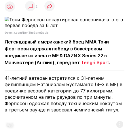
2
Фото: x.com/BenTheBaneDavis
Легендарный американский боец MMA Тони
Фергюсон одержал победу в боксёрском
поединке на ивенте MF & DAZN X Series 22 в
Манчестере (Англия), передаёт
Tengri Sport
.
41-летний ветеран встретился с 31-летним
филиппинцем Натаниэлем Бустаманте (4–3 в MF) в
поединке весовой категории до 77 килограмм,
рассчитанном на пять раундов по три минуты.
Фергюсон одержал победу техническим нокаутом
в третьем раунде и завоевал чемпионский титул.