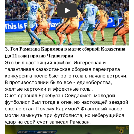
Смотреть видео YouTube
3.
Гол Рамазана Каримова в матче сборной Казахстана
(до 21 года) против Черногории
Это был настоящий камбэк. Интересная и
талантливая казахстанская сборная переиграла
конкурента после быстрого гола в начале встречи.
В противостоянии было все - единоборства,
желтые карточки и эффектные голы.
Счет сравнял Еркебулан Сейдахмет: молодой
футболист был тогда в огне, но настоящей звездой
еще не стал. Почему Каримов? Фланговый навес
могли замкнуть три футболиста, но неберущийся
удар на свой счет записал Рамазан.