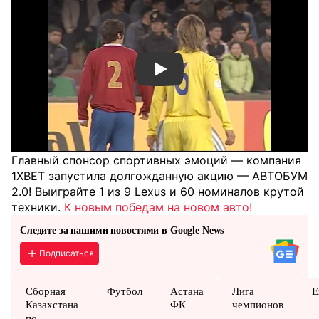
Смотреть видео YouTube
Главный спонсор спортивных эмоций — компания
1XBET запустила долгожданную акцию — АВТОБУМ
2.0! Выиграйте 1 из 9 Lexus и 60 номиналов крутой
техники.
К новым победам на новом авто!
Следите за нашими новостями в Google News
Подписаться
Сборная
Футбол
Астана
Лига
Е
Казахстана
ФК
чемпионов
по