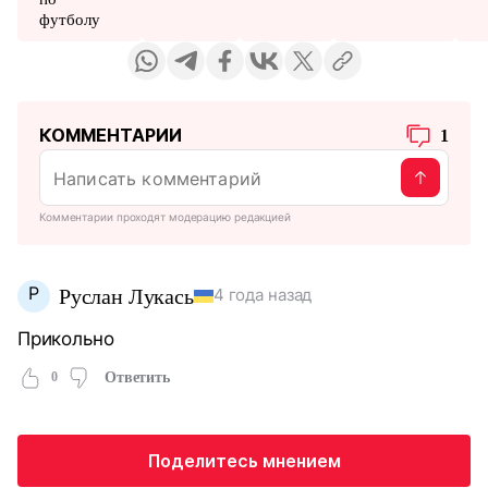
футболу
КОММЕНТАРИИ
1
Комментарии проходят модерацию редакцией
Р
Руслан Лукась
4 года назад
Прикольно
0
Ответить
Поделитесь мнением