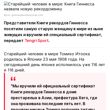
Фото: guinnessworldrecords.com
Представители Книги рекордов Гиннесса
посетили самую старую женщину в мире из ныне
живущих и вручили ей специальный сертификат,
передает
Tengri Sport
.
Старейший человек в мире Томико Итоока
родилась в Японии 23 мая 1908 года. На
сегодняшний день японке исполнилось уже 116 лет
и 116 дней.
"Мы вручили ей официальный сертификат
Книги рекордов Гиннесса в доме
престарелых в Асии, префектура Хего, где
она проживала последние пять лет. В
прошлом месяце Томико получила титулы