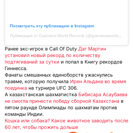
Посмотреть эту публикацию в Instagram
Публикация от Guinness World Records (@guinnessworldrecords)
Ранее экс-игрок в Call Of Duty
Даг Мартин
установил новый рекорд по количеству
подтягиваний за сутки
и попал в Книгу рекордов
Гиннесса.
Фанаты смешанных единоборств ужаснулись
травме, которую получила
Ирен Альдана во время
поединка
на турнире UFC 306.
А казахстанская шахматистка
Бибисара Асаубаева
не смогла принести победу сборной Казахстана
в
пятом раунде Олимпиады по шахматам против
команды Индии.
Кошка или собака? Какое животное заводить после
60 лет, чтобы прожить дольше