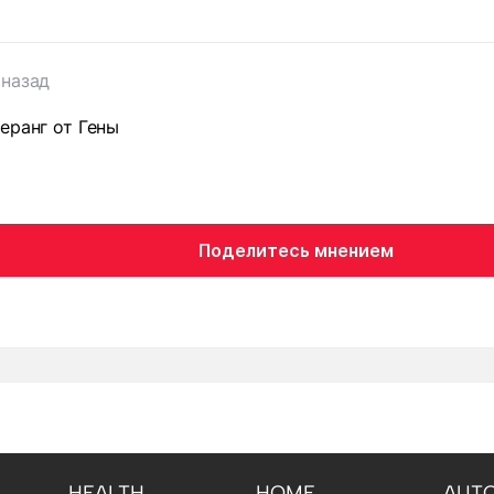
 назад
еранг от Гены
Поделитесь мнением
HEALTH
HOME
AUT