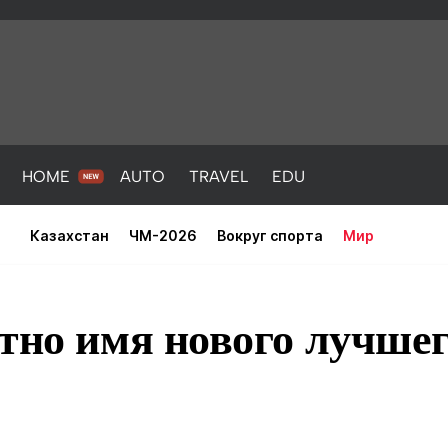
HOME
AUTO
TRAVEL
EDU
Казахстан
ЧМ-2026
Вокруг спорта
Мир
тно имя нового лучшег
PORT
HEALTH
HOME
AUTO
Новости
порт
Новости
Новости