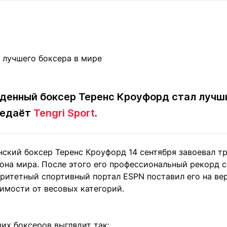
Статьи
округ спорта
Статьи
Полезное
ренды
Блоги
ига
Обзоры
емпионов
Спецпроек
денный боксер Теренс Кроуфорд стал лучши
редаёт
Tengri Sport
.
Контакты редакции
Вакансии
Реклама
Пресс-центр
ский боксер Теренс Кроуфорд 14 сентября завоевал тр
клама
на мира. После этого его профессиональный рекорд со
+7 (700) 3 888 188
оритетный спортивный портал ESPN поставил его на ве
имости от весовых категорий.
их боксеров выглядит так: