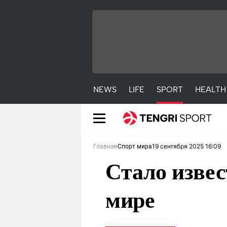
NEWS
LIFE
SPORT
HEALTH
19 сентября 2025 16:09
Главная
Спорт мира
Стало извес
мире
NEWS
LIFE
S
Новости
Красиво
С