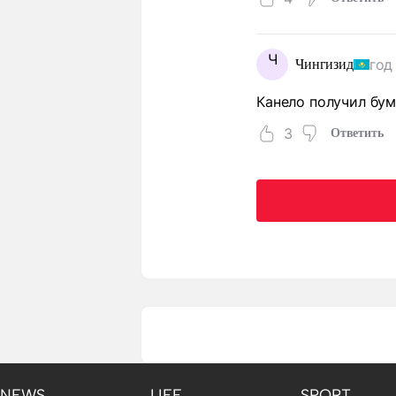
Ч
год
Чингизид
Канело получил бум
3
Ответить
NEWS
LIFE
SPORT