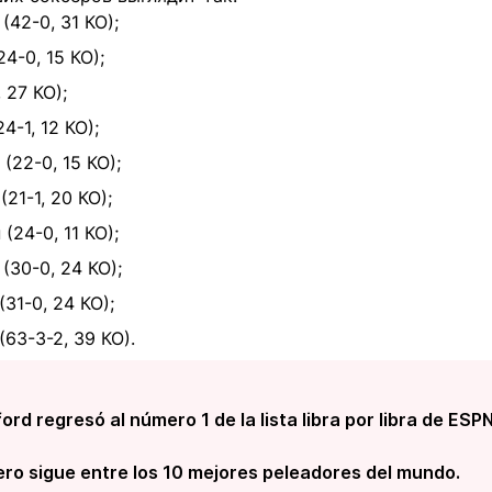
42-0, 31 КО);
4-0, 15 КО);
 27 КО);
-1, 12 КО);
(22-0, 15 КО);
21-1, 20 КО);
24-0, 11 КО);
(30-0, 24 КО);
31-0, 24 КО);
63-3-2, 39 КО).
d regresó al número 1 de la lista libra por libra de ESPN
ero sigue entre los 10 mejores peleadores del mundo.