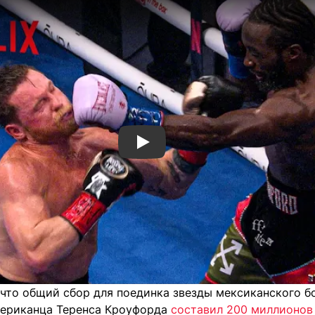
Смотреть видео YouTube
 что общий сбор для поединка звезды мексиканского б
мериканца Теренса Кроуфорда
составил 200 миллионов