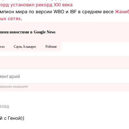
орд установил рекорд XXI века
емпион мира по версии WBO и IBF в среднем весе
Жаниб
ных сетях
.
шими новостями в Google News
ело
Сауль Альварес
Рейтинг
дерацию редакцией
азад
й с Геной))