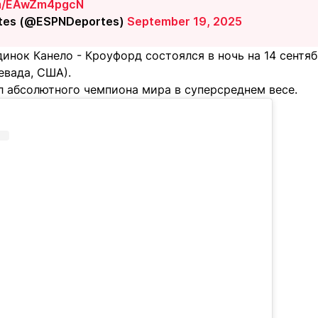
om/EAwZm4pgcN
tes (@ESPNDeportes)
September 19, 2025
инок Канело - Кроуфорд состоялся в ночь на 14 сентября
евада, США).
л абсолютного чемпиона мира в суперсреднем весе.