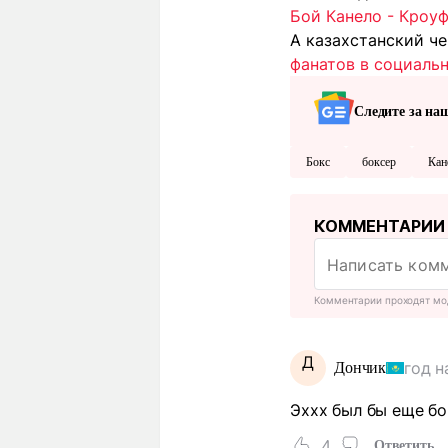
Бой Канело - Кроуф
А казахстанский ч
фанатов в социаль
Следите за на
Бокс
боксер
Кан
КОММЕНТАРИИ
Комментарии проходят мо
Д
год н
Дончик
Эххх был бы еще бо
4
Ответить