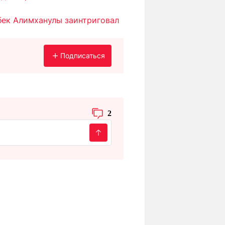
ек Алимханулы заинтриговал
Подписаться
2