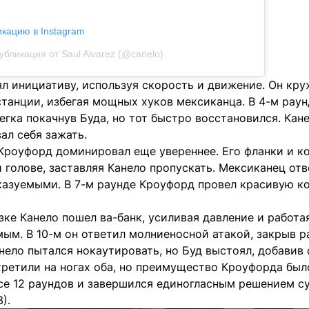
икацию в Instagram
убликация от Saul Alvarez (@canelo)
л инициативу, используя скорость и движение. Он кру
танции, избегая мощных хуков мексиканца. В 4-м раун
гка покачнув Буда, но тот быстро восстановился. Кане
ал себя зажать.
 Кроуфорд доминировал еще увереннее. Его фланки и к
и голове, заставляя Канело пропускать. Мексиканец от
казуемыми. В 7-м раунде Кроуфорд провел красивую к
ке Канело пошел ва-банк, усиливая давление и работа
мым. В 10-м он ответил молниеносной атакой, закрыв 
нело пытался нокаутировать, но Буд выстоял, добавив
третили на ногах оба, но преимущество Кроуфорда был
се 12 раундов и завершился единогласным решением су
3).