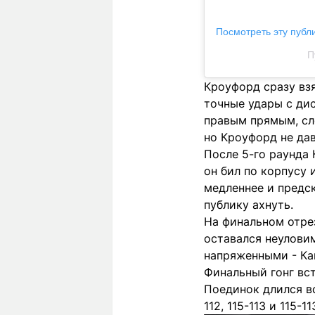
Посмотреть эту публ
П
Кроуфорд сразу взя
точные удары с дис
правым прямым, сле
но Кроуфорд не дав
После 5-го раунда
он бил по корпусу 
медленнее и предс
публику ахнуть.
На финальном отрез
оставался неулови
напряженными - Ка
Финальный гонг вс
Поединок длился в
112, 115-113 и 115-11