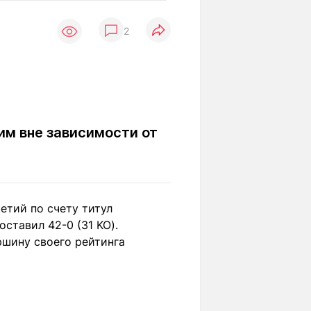
Вокруг света
Образование
2
Путевые
Учебные
заметки
заведения
Маршруты
ты
Заилийского
Алатау
м вне зависимости от
Светлая тема
етий по счету титул
Мы в социальных сетях
ставил 42-0 (31 KO).
ршину своего рейтинга