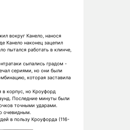
жил вокруг Канело, нанося
де Канело наконец зацепил
ло пытался работать в клинче,
онтратаки сыпались градом -
вечал сериями, но они были
омбинацию, которая заставила
я в корпус, но Кроуфорд
раунд. Последние минуты были
 очков точными ударами.
о очевидным.
дей в пользу Кроуфорда (116-