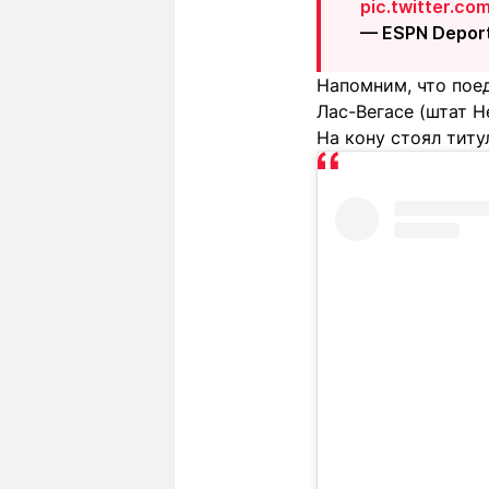
pic.twitter.c
— ESPN Depor
Напомним, что поед
Лас-Вегасе (штат Н
На кону стоял титу