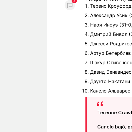
2
Теренс Кроуфорд (
Александр Усик (2
Наоя Иноуэ (31-0,
Дмитрий Бивол (24
Джесси Родригес 
Артур Бетербиев (
Шакур Стивенсон (
Давид Бенавидес 
Дзунто Накатани (
Канело Альварес (
Terence Crawfor
Canelo bajó, p