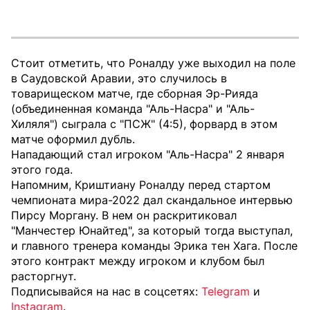
Стоит отметить, что Роналду уже выходил на поле
в Саудовской Аравии, это случилось в
товарищеском матче, где сборная Эр-Рияда
(объединенная команда "Аль-Насра" и "Аль-
Хиляля") сыграла с "ПСЖ" (4:5), форвард в этом
матче оформил дубль.
Нападающий стал игроком "Аль-Насра" 2 января
этого года.
Напомним, Криштиану Роналду перед стартом
чемпионата мира-2022 дал скандальное интервью
Пирсу Моргану. В нем он раскритиковал
"Манчестер Юнайтед", за который тогда выступал,
и главного тренера команды Эрика тен Хага. После
этого контракт между игроком и клубом был
расторгнут.
Подписывайся на нас в соцсетях:
Telegram
и
Instagram
.