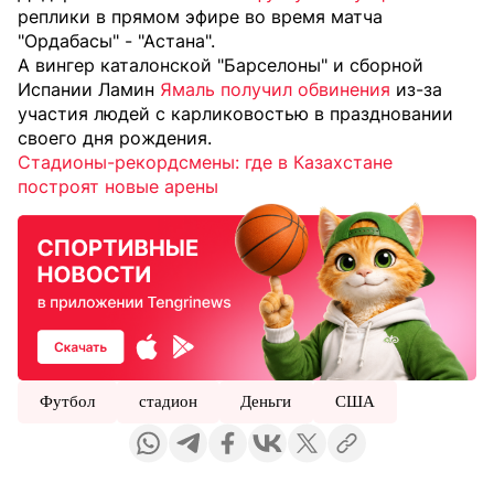
реплики в прямом эфире во время матча
"Ордабасы" - "Астана".
А вингер каталонской "Барселоны" и сборной
Испании Ламин
Ямаль получил обвинения
из-за
участия людей с карликовостью в праздновании
своего дня рождения.
Стадионы-рекордсмены: где в Казахстане
построят новые арены
Футбол
стадион
Деньги
США