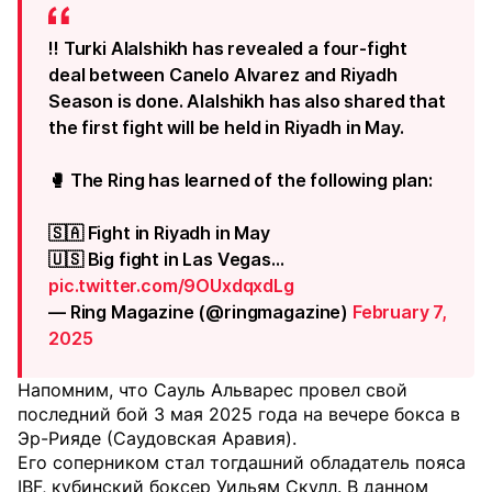
‼️ Turki Alalshikh has revealed a four-fight
deal between Canelo Alvarez and Riyadh
Season is done. Alalshikh has also shared that
the first fight will be held in Riyadh in May.
🥊 The Ring has learned of the following plan:
🇸🇦 Fight in Riyadh in May
🇺🇸 Big fight in Las Vegas…
pic.twitter.com/9OUxdqxdLg
— Ring Magazine (@ringmagazine)
February 7,
2025
Напомним, что Сауль Альварес провел свой
последний бой 3 мая 2025 года на вечере бокса в
Эр-Рияде (Саудовская Аравия).
Его соперником стал тогдашний обладатель пояса
IBF, кубинский боксер Уильям Скулл. В данном