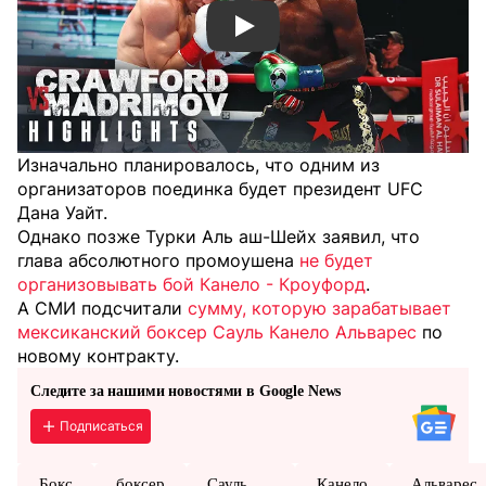
Смотреть видео YouTube
Изначально планировалось, что одним из
организаторов поединка будет президент UFC
Дана Уайт.
Однако позже Турки Аль аш-Шейх заявил, что
глава абсолютного промоушена
не будет
организовывать бой Канело - Кроуфорд
.
А СМИ подсчитали
сумму, которую зарабатывает
мексиканский боксер Сауль Канело Альварес
по
новому контракту.
Следите за нашими новостями в Google News
Подписаться
Бокс
боксер
Сауль
Канело
Альварес