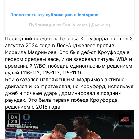
Посмотреть эту публикацию в Instagram
Публикация от Saul Alvarez (@canelo)
Последний поединок Теренса Кроуфорда прошел 3
августа 2024 года в Лос-Анджелесе против
Исраила Мадримова. Это был дебют Кроуфорда в
первом среднем весе, и он завоевал титулы WBA и
временный WBO, победив единогласным решением
судей (116-112, 115-113, 115-113).
Бой оказался напряженным: Мадримов активно
двигался и контратаковал, но Кроуфорд, используя
джеб и точные удары, доминировал в поздних
раундах. Это была первая победа Кроуфорда
решением с 2016 года.