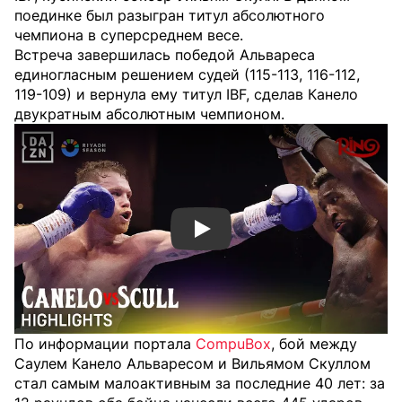
поединке был разыгран титул абсолютного
чемпиона в суперсреднем весе.
Встреча завершилась победой Альвареса
единогласным решением судей (115-113, 116-112,
119-109) и вернула ему титул IBF, сделав Канело
двукратным абсолютным чемпионом.
Смотреть видео YouTube
По информации портала
CompuBox
, бой между
Саулем Канело Альваресом и Вильямом Скуллом
стал самым малоактивным за последние 40 лет: за