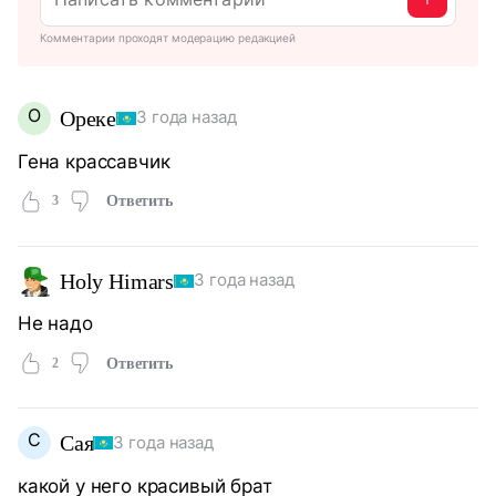
Комментарии проходят модерацию редакцией
О
Ореке
3 года назад
Гена крассавчик
3
Ответить
Holy Himars
3 года назад
Не надо
2
Ответить
С
Сая
3 года назад
какой у него красивый брат