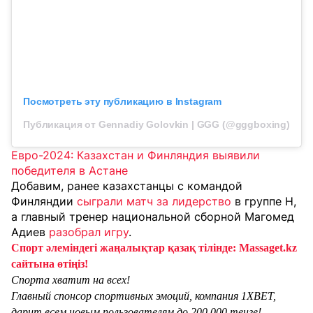
Посмотреть эту публикацию в Instagram
Публикация от Gennadiy Golovkin | GGG (@gggboxing)
Евро-2024: Казахстан и Финляндия выявили
победителя в Астане
Добавим, ранее казахстанцы с командой
Финляндии
сыграли матч за лидерство
в группе Н,
а главный тренер национальной сборной Магомед
Адиев
разобрал игру
.
Спорт әлеміндегі жаңалықтар қазақ тілінде: Massaget.kz
сайтына өтіңіз!
Спорта хватит на всех!
Главный спонсор спортивных эмоций, компания 1XBET,
дарит всем новым пользователям до 200 000 тенге!