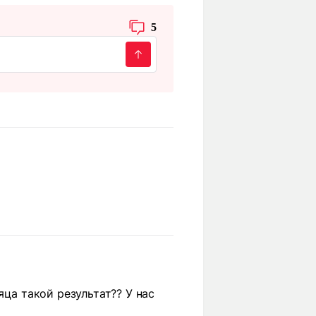
5
яца такой результат?? У нас