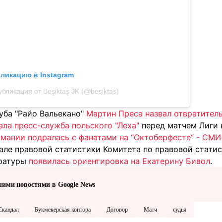
бликацию в Instagram
убликация от Beşiktaş JK (@besiktas)
уба "Райо Вальекано"
Мартин Преса назвал отвратитель
ала пресс-служба польского "Леха"
перед матчем Лиги 
рмании подралась с фанатами на “Октоберфесте“ - СМИ
тале правовой статистики Комитета по правовой стати
уратуры
появилась ориентировка на Екатерину Бивол
.
шими новостями в Google News
Скандал
Букмекерская контора
Договор
Матч
судья