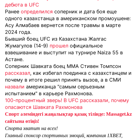
дебюта в UFC
Ранее
определился
соперник и дата боя еще
одного казахстанца в американском промоушене:
Асу Алмабаев вернется после травмы в марте
2024 года.
Бывший боец UFC из Казахстана Жалгас
Жумагулов (14-9)
прошел
официальное
взвешивание и выступит на турнире Naiza 55 в
Астане.
Соперник Шавката боец MMA Стивен Томпсон
рассказал
, как избегал поединка с казахстанцем и
почему в итоге решил принять вызов, а в СМИ
назвали
американца "самым серьезным
испытанием" в карьере Рахмонова.
100-процентный зверь! В UFC рассказали, почему
опасаются Шавката Рахмонова
Спорт әлеміндегі жаңалықтар қазақ тілінде: Massaget.kz
сайтына өтіңіз!
Спорта хватит на всех!
Главный спонсор спортивных эмоций, компания 1XBET,