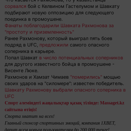
сорвался
бой с Келвином Гастелумом и Шавкату
подбирают новую оппозицию для следующего
поединка в промоушене.
Фанаты поблагодарили Шавката Рахмонова за
"простоту и приземленность"
Ранее Рахмонову, который выиграл пять боев
подряд в UFC,
предложили
самого опасного
соперника в карьере.
Попал Шавкат
в число потенциальных соперников
для другого известного бойца в промоушене -
Висенте Люке.
Рахмонов и Хамзат Чимаев
"померились"
мощью
своих ударов на "силомере": известен победитель.
Шавкату Рахмонову выбрали опасного соперника в
UFC
Спорт әлеміндегі жаңалықтар қазақ тілінде: Massaget.kz
сайтына өтіңіз!
Спорта хватит на всех!
Главный спонсор спортивных эмоций, компания 1XBET,
дарит всем новым пользователям до 200 000 тенге!