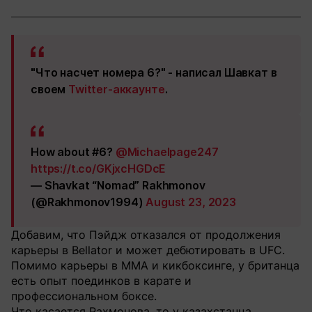
"Что насчет номера 6?" - написал Шавкат в
своем
Twitter-аккаунте
.
How about #6?
@Michaelpage247
https://t.co/GKjxcHGDcE
— Shavkat “Nomad” Rakhmonov
(@Rakhmonov1994)
August 23, 2023
Добавим, что Пэйдж отказался от продолжения
карьеры в Bellator и может дебютировать в UFC.
Помимо карьеры в ММА и кикбоксинге, у британца
есть опыт поединков в карате и
профессиональном боксе.
Что касается Рахмонова, то у казахстанца