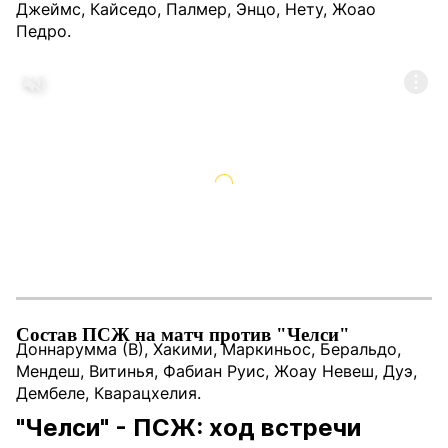
Джеймс, Кайседо, Палмер, Энцо, Нету, Жоао
Педро.
Состав ПСЖ на матч против "Челси"
Доннарумма (В), Хакими, Маркиньос, Беральдо,
Мендеш, Витинья, Фабиан Руис, Жоау Невеш, Дуэ,
Дембеле, Кварацхелия.
"Челси" - ПСЖ: ход встречи