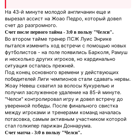
На 43-й минуте молодой англичанин еще и
вырезал ассист на Жоао Педро, который довел
счет до разгромного.
Счет после первого тайма - 3:0 в пользу "Челси".
Во втором тайме тренер ПСЖ Луис Энрике
пытался изменить ход встречи с помощью новых
футболистов - на поле появились Барколя, Рамуш
и несколько других игроков, но кардинально
ситуация осталась прежней.
Под конец основного времени у действующих
победителей Лиги чемпионов стали сдавать нервы.
Жоау Невеш схватил за волосы Кукурелью и
получил заслуженное удаление на 85-й минуте.
"Челси" контролировал игру и довел встречу до
уверенной победы. После финального свистка
между игроками и тренерами команд началась
потасовка, самым активным участником которой
стал голкипер парижан Доннарума.
Счет матча - 3:0 в пользу "Челси".