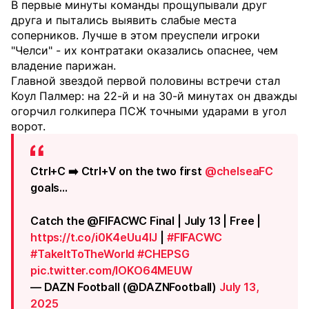
В первые минуты команды прощупывали друг
друга и пытались выявить слабые места
cоперников. Лучше в этом преуспели игроки
"Челси" - их контратаки оказались опаснее, чем
владение парижан.
Главной звездой первой половины встречи стал
Коул Палмер: на 22-й и на 30-й минутах он дважды
огорчил голкипера ПСЖ точными ударами в угол
ворот.
Ctrl+C ➡️ Ctrl+V on the two first
@chelseaFC
goals...
Catch the @FIFACWC Final | July 13 | Free |
https://t.co/i0K4eUu4lJ
|
#FIFACWC
#TakeItToTheWorld
#CHEPSG
pic.twitter.com/IOKO64MEUW
— DAZN Football (@DAZNFootball)
July 13,
2025