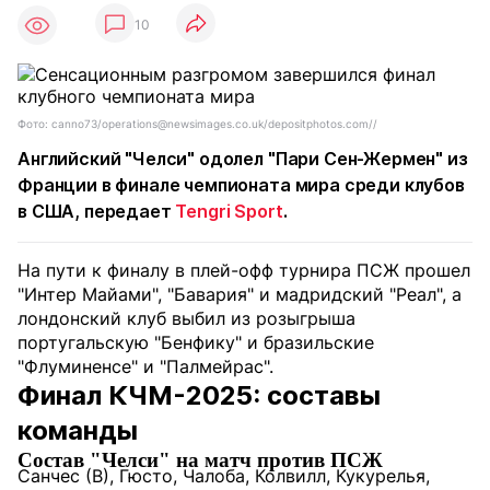
10
Фото: canno73/operations@newsimages.co.uk/depositphotos.com//
Английский "Челси" одолел "Пари Сен-Жермен" из
Франции в финале чемпионата мира среди клубов
в США, передает
Tengri Sport
.
На пути к финалу в плей-офф турнира ПСЖ прошел
"Интер Майами", "Бавария" и мадридский "Реал", а
лондонский клуб выбил из розыгрыша
португальскую "Бенфику" и бразильские
"Флуминенсе" и "Палмейрас".
Финал КЧМ-2025: составы
команды
Состав "Челси" на матч против ПСЖ
Санчес (В), Гюсто, Чалоба, Колвилл, Кукурелья,