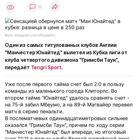
11
Фото: instagram.com/officialgtfc/
Один из самых титулованных клубов Англии
"Манчестер Юнайтед" вылетел из Кубка лиги от
клуба четвертого дивизиона "Гримсби Таун",
передаёт
Tengri Sport
.
Уже после первого тайма счет был 2:0 в пользу
команды из маленького города Клиторпс. Во
втором тайме "Юнайтед" удалось сравнять счет -
на 75-й забил Мбеумо, а на 89-й Магвайер перевел
матч в серию пенальти.
В послематчевых одиннадцатиметровых сильнее
оказался "Гримсби Таун", причем по ходу серии
"Манчестер Юнайтед" был впереди, но итоговый
счет 12:11 в пользу клуба Второй английской лиги.