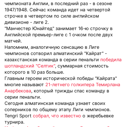
чемпионата Англии, в последний раз - в сезоне
1947/1948. Сейчас команда идет на четвертой
строчке в четвертом по силе английском
дивизионе - лиге 2.
"Манчестер Юнайтед" занимает 16-ю строчку в
Английской премьер-лиге с 1 очком после двух
матчей.
Напомним, аналогичную сенсацию в Лиге
чемпионов сотворил алматинский "Кайрат" -
казахстанская команда в серии пенальти
победила
шотландский "Селтик"
, суммарная стоимость
которого в 10 раз больше.
Главным героем исторической победы "Кайрата"
многие называют
21-летнего голкипера Темирлана
Анарбекова
, который трижды спас команду в
серии пенальти.
Сегодня алматинская команда узнает своих
соперников по общему этапу Лиги чемпионов.
Tengri Sport
собрал, что известно
о жеребьевке
турнира.