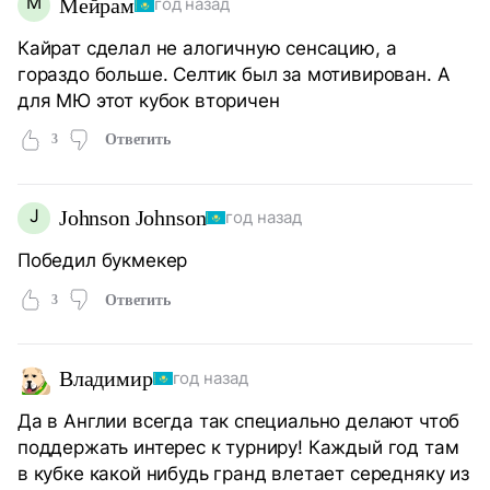
М
Мейрам
год назад
Кайрат сделал не алогичную сенсацию, а
гораздо больше. Селтик был за мотивирован. А
для МЮ этот кубок вторичен
3
Ответить
J
Johnson Johnson
год назад
Победил букмекер
3
Ответить
Владимир
год назад
Да в Англии всегда так специально делают чтоб
поддержать интерес к турниру! Каждый год там
в кубке какой нибудь гранд влетает середняку из