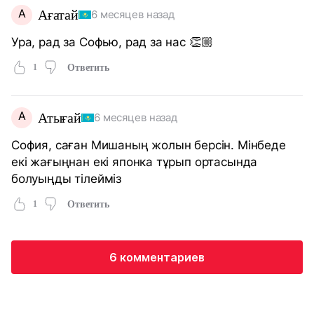
А
Ағатай
6 месяцев назад
Ура, рад за Софью, рад за нас 👏🏼
1
Ответить
А
Атығай
6 месяцев назад
София, саған Мишаның жолын берсін. Мінбеде
екі жағыңнан екі японка тұрып ортасында
болуыңды тілейміз
1
Ответить
6 комментариев