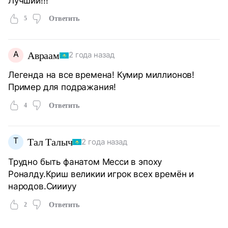
Лучший!!!
5
Ответить
А
Авраам
2 года назад
Легенда на все времена! Кумир миллионов!
Пример для подражания!
4
Ответить
Т
Тал Талыч
2 года назад
Трудно быть фанатом Месси в эпоху
Роналду.Криш великии игрок всех времён и
народов.Сиииуу
2
Ответить