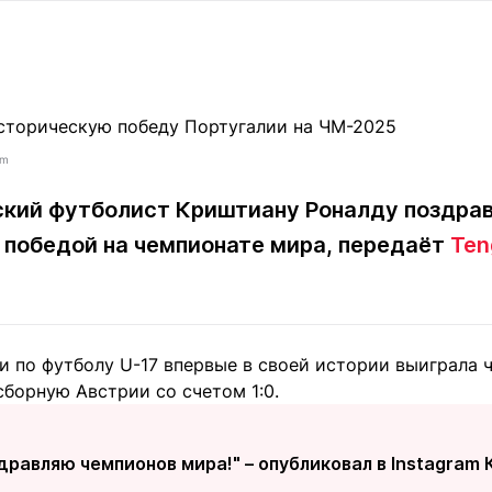
Статьи
округ спорта
Статьи
Полезное
ренды
Блоги
ига
Обзоры
емпионов
Спецпроек
om
ский футболист Криштиану Роналду поздр
 победой на чемпионате мира, передаёт
Ten
Контакты редакции
Вакансии
Реклама
Пресс-центр
клама
и по футболу U-17 впервые в своей истории выиграла 
+7 (700) 3 888 188
борную Австрии со счетом 1:0.
дравляю чемпионов мира!" – опубликовал в Instagram