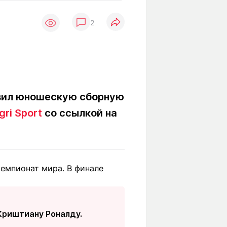
Вокруг света
Образование
2
Путевые
Учебные
заметки
заведения
Маршруты
ты
Заилийского
Алатау
авил юношескую сборную
gri Sport
со ссылкой на
Светлая тема
Мы в социальных сетях
чемпионат мира. В финале
 Криштиану Роналду.