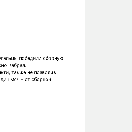
тугальцы победили сборную
сио Кабрал.
ьти, также не позволив
один мяч – от сборной