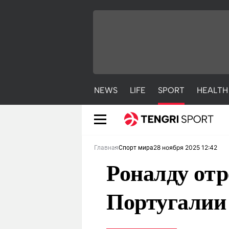
NEWS
LIFE
SPORT
HEALTH
28 ноября 2025 12:42
Главная
Спорт мира
Роналду отр
Португалии
NEWS
LIFE
S
Новости
Красиво
С