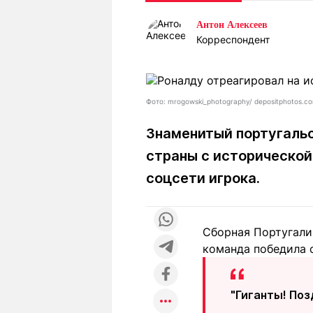
Статьи
Выгодно
В
Антон Алексеев
Погода
Полезно
Т
Корреспондент
Спецпроекты
Любопытно
Л
ч
Рейтинги
Гороскопы
Рецепты
Фото: mrogowski_photography/ depositphotos.c
Знаменитый португаль
страны с исторической
О проекте
соцсети игрока.
Редакция
Ре
Сборная Португали
+7 (777) 001 44 99
команда победила с
"Гиганты! Поз