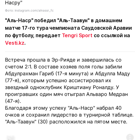
Фото: instagram.com/alnassr_fc
"Аль-Наср" победил "Аль-Таавун" в домашнем
матче 17-го тура чемпионата Саудовской Аравии
по футболу, передает
Tengri Sport
со ссылкой на
Vesti.kz
.
Встреча прошла в Эр-Рияде и завершилась со
счетом 2:1. В составе хозяев поля голы забили
Абдулрахман Гариб (17-я минута) и Абдулла Маду
(77-я), которым успешно ассистировал их
звездный одноклубник Криштиану Роналду. У
проигравших один мяч отыграл Альваро Медран
(47-я).
Благодаря этому успеху "Аль-Наср" набрал 40
очков и сохранил лидерство в турнирной таблице.
"Аль-Таавун" (30) расположился на пятом месте.