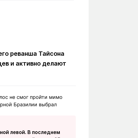
Вокруг света
Образование
Путевые
Учебные
заметки
заведения
Маршруты
ты
Заилийского
Алатау
его реванша Тайсона
цев и активно делают
Светлая тема
лос не смог пройти мимо
Мы в социальных сетях
орной Бразилии выбрал
ной левой. В последнем