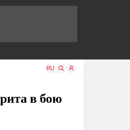
орита в бою
TRAVEL
EDU
Моя страна
Новости