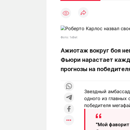
Статьи
Выгодно
В
Погода
Полезно
Т
Спецпроекты
Любопытно
Л
ч
Рейтинги
Гороскопы
Фото: 1xBet
Рецепты
Ажиотаж вокруг боя н
Фьюри нарастает кажды
О проекте
прогнозы на победителя
Звездный амбассад
Редакция
Ре
одного из главных 
+7 (777) 001 44 99
победителя мегафа
"Мой фаворит 