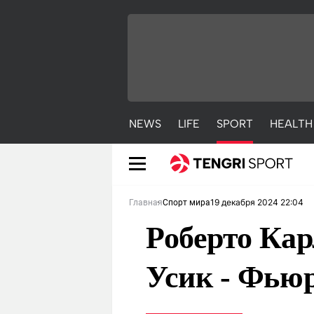
NEWS
LIFE
SPORT
HEALTH
19 декабря 2024 22:04
Главная
Спорт мира
Роберто Кар
Усик - Фью
NEWS
LIFE
S
Новости
Красиво
С