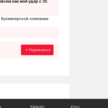
овсем как мой удар с 35
е букмекерской компании
Подписаться
O
TRAVEL
EDU