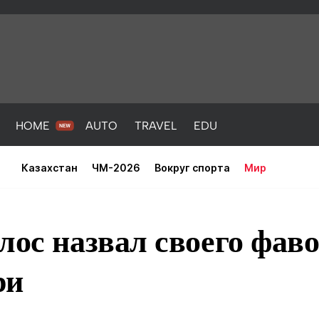
HOME
AUTO
TRAVEL
EDU
Казахстан
ЧМ-2026
Вокруг спорта
Мир
лос назвал своего фав
ри
PORT
HEALTH
HOME
AUTO
Новости
порт
Новости
Новости