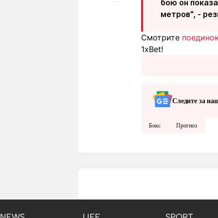
бою он показа
метров", - ре
Смотрите
поедино
1xBet!
Следите за на
Бокс
Прогноз
NEWS
LIFE
SPORT