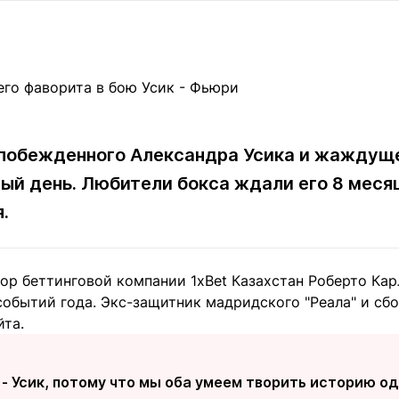
Статьи
округ спорта
Статьи
Полезное
ренды
Блоги
ига
Обзоры
емпионов
Спецпроек
епобежденного Александра Усика и жаждущ
й день. Любители бокса ждали его 8 меся
Контакты редакции
Вакансии
Реклама
Пресс-центр
.
ор беттинговой компании 1xBet Казахстан Роберто Кар
клама
событий года. Экс-защитник мадридского "Реала" и сб
+7 (700) 3 888 188
йта.
- Усик, потому что мы оба умеем творить историю од