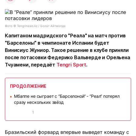
Фото © Tengrinews.kz / Болат Айтмолда
Капитаном мадридского "Реала" на матч против
"Барселоны" в чемпионате Испании будет
Винисиус Жуниор. Такое решение в клубе приняли
после потасовки Федерико Вальверде и Орельена
Тчуамени, передаёт
Tengri Sport
.
ПРОДОЛЖЕНИЕ
Мбаппе не сыграет с “Барселоной“ - “Реал“ потерял
■
сразу нескольких звёзд
1
Бразильский форвард впервые выведет команду с