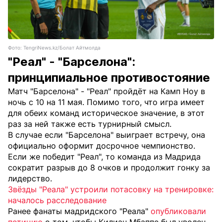
Фото: TengriNews.kz/Болат Айтмолда
"Реал" - "Барселона":
принципиальное противостояние
Матч "Барселона" - "Реал" пройдёт на Камп Ноу в
ночь с 10 на 11 мая. Помимо того, что игра имеет
для обеих команд историческое значение, в этот
раз за ней также есть турнирный смысл.
В случае если "Барселона" выиграет встречу, она
официально оформит досрочное чемпионство.
Если же победит "Реал", то команда из Мадрида
сократит разрыв до 8 очков и продолжит гонку за
лидерство.
Звёзды "Реала" устроили потасовку на тренировке:
началось расследование
Ранее
фанаты мадридского "Реала"
опубликовали