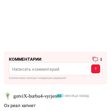
КОММЕНТАРИИ
1
Комментарии проходят модерацию редакцией
gotviX-burbu4-vyrjen
3 месяца назад
Ох реал хапнет