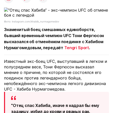
Фото: instagram.com/khabib_nurmagomedov
Знаменитый боец смешанных единоборств,
бывший временный чемпион UFC Тони Фергюсон
высказался об отменённом поединке с Хабибом
Нурмагомедовым, передаёт
Tengri Sport
.
Известный экс-боец UFC, выступавший в легком и
полусреднем весе, Тони Фергюсон высказал
мнение о причине, по которой не состоялся его
поединок против легендарного бойца,
непобеждённого экс-чемпиона легкого дивизиона
UFC - Хабиба Нурмагомедова.
"Отец спас Хабиба, иначе я надрал бы ему
задницу, избил до крови и рваных ран.