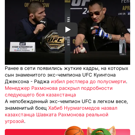
Смотреть видео YouTube
Ранее в сети появились жуткие кадры, на которых
сын знаменитого экс-чемпиона UFC Куинтона
Джексона - Раджа
избил рестлера до полусмерти
.
Менеджер Рахмонова раскрыл подробности
следующего боя казахстанца
А непобежденный экс-чемпион UFC в легком весе,
знаменитый боец
Хабиб Нурмагомедов назвал
казахстанца Шавката Рахмонова реальной
угрозой
.