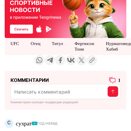
UFC
Отец
Титул
Фергюсон
Нурмагомед
Тони
Хабиб
КОММЕНТАРИИ
1
Комментарии проходят модерацию редакцией
С
сухрат
год назад