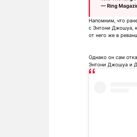
— Ring Magaz
Напомним, что ране
с Энтони Джошуа, к
от него же в реванше
Однако он сам отк
Энтони Джошуа и Д