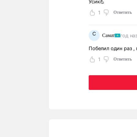
Усик💪
1
Ответить
С
год на
Самат
Побелил один раз ,
1
Ответить