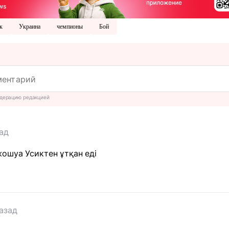
к
Украина
чемпионы
Бой
дерацию редакцией
ад
ошуа Усиктен ұтқан еді
азад