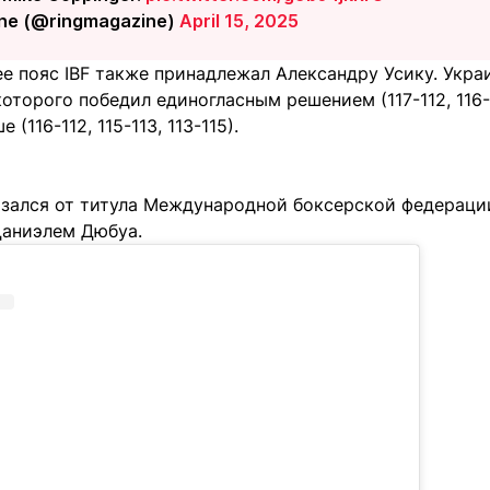
ine (@ringmagazine)
April 15, 2025
е пояс IBF также принадлежал Александру Усику. Укра
оторого победил единогласным решением (117-112, 116-1
 (116-112, 115-113, 113-115).
азался от титула Международной боксерской федерации
аниэлем Дюбуа.