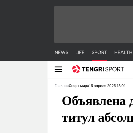
NEWS
LIFE
SPORT
HEALTH
15 апреля 2025 18:01
Главная
Спорт мира
Объявлена д
титул абсо
NEWS
LIFE
S
Новости
Красиво
С