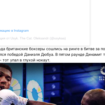
икацию в Instagram
ция от Usyk. The Cat. Oleksandr (@usykaa)
ода британские боксеры сошлись на ринге в битве за по
лся победой Даниэля Дюбуа. В пятом раунде Динамит 
 тот упал в глухой нокаут.