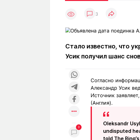
Статьи
Выгодно
В
3
Погода
Полезно
Т
Спецпроекты
Любопытно
Л
ч
Рейтинги
Гороскопы
Рецепты
Стало известно, что у
Усик получил шанс сно
О проекте
Согласно информац
Александр Усик вед
Источник заявляет,
Редакция
Ре
(Англия).
+7 (777) 001 44 99
Oleksandr Usyk
3
undisputed he
told The Ring’