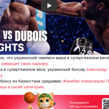
Смотреть видео YouTube
тно, что украинский чемпион мира в супертяжелом вес
а завершит свою карьеру
.
а в супертяжелом весе, украинский боксер
Александр 
ку
.
 боксу из Казахстана средневес
Жанибек Алимханулы (17
ира в своей категории
.