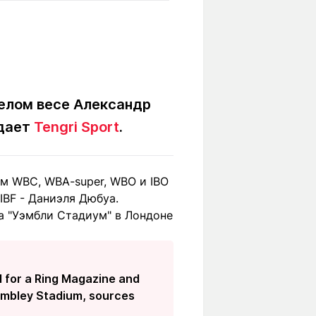
Вокруг света
Образование
Путевые
Учебные
заметки
заведения
Маршруты
ты
Заилийского
Алатау
желом весе Александр
едает
Tengri Sport
.
Светлая тема
ям WBC, WBA-super, WBO и IBO
IBF - Даниэля Дюбуа.
на "Уэмбли Стадиум" в Лондоне
Мы в социальных сетях
l for a Ring Magazine and
embley Stadium, sources