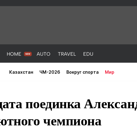
HOME
AUTO
TRAVEL
EDU
Казахстан
ЧМ-2026
Вокруг спорта
Мир
ата поединка Александ
лютного чемпиона
PORT
HEALTH
HOME
AUTO
Новости
порт
Новости
Новости