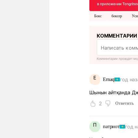
Бокс
боксер
Уси
КОММЕНТАРИИ
Комментарии проходят мо
E
год наз
Ernaq
Шынын айтқанда Дж
2
Ответить
П
год н
патриот