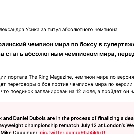
Статьи
округ спорта
Статьи
Полезное
ренды
Блоги
ига
Обзоры
емпионов
Спецпроек
краинский чемпион мира по боксу в супертя
ва стать абсолютным чемпионом мира, пер
Контакты редакции
Вакансии
Реклама
Пресс-центр
ии портала The Ring Magazine, чемпион мира по верси
ет переговоры о бое против чемпиона мира по версии 
 что поединок запланирован на 12 июля, а пройдет он 
клама
+7 (700) 3 888 188
 and Daniel Dubois are in the process of finalizing a dea
avyweight championship rematch July 12 at London’s W
s Mike Coppinger.
pic.twitter.com/g9bJ4jkRrU