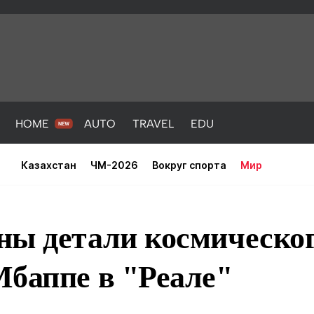
HOME
AUTO
TRAVEL
EDU
Казахстан
ЧМ-2026
Вокруг спорта
Мир
ны детали космическо
Мбаппе в "Реале"
PORT
HEALTH
HOME
AUTO
Новости
порт
Новости
Новости