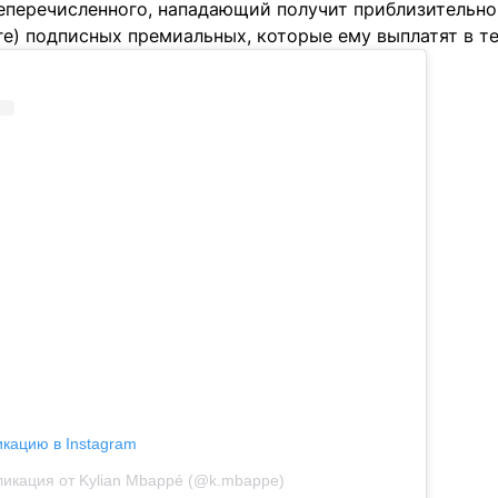
перечисленного, нападающий получит приблизительно 
е) подписных премиальных, которые ему выплатят в те
икацию в Instagram
икация от Kylian Mbappé (@k.mbappe)