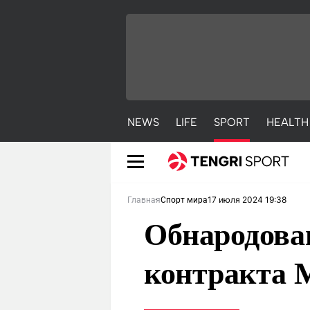
NEWS
LIFE
SPORT
HEALTH
17 июля 2024 19:38
Главная
Спорт мира
Обнародова
контракта 
NEWS
LIFE
S
Новости
Красиво
С