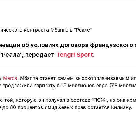
Статьи
округ спорта
Статьи
Полезное
ренды
Блоги
ига
Обзоры
емпионов
Спецпроек
рмация об условиях договора французского
"Реала", передает
Tengri Sport
.
Контакты редакции
Вакансии
Реклама
Пресс-центр
ку
Marca
, Мбаппе станет самым высокооплачиваемым иг
 предложили зарплату в 15 миллионов евро (7,8 миллиа
клама
 той, которую он получал в составе "ПСЖ", но она ко
+7 (700) 3 888 188
0 до 80 процентов имиджевых прав остается Килиану.