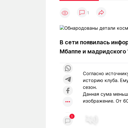
Статьи
Выгодно
В
1
Погода
Полезно
Т
Спецпроекты
Любопытно
Л
ч
Рейтинги
Гороскопы
Рецепты
В сети появилась инфо
Мбаппе и мадридского 
О проекте
Согласно источни
историю клуба. Ему
сезон.
Редакция
Ре
Данная сума меньше
+7 (777) 001 44 99
изображение. От 6
1