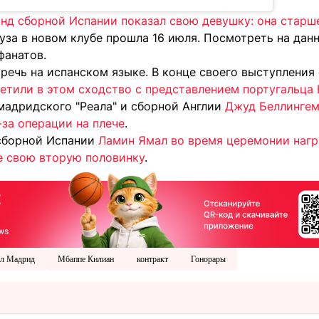
инд сборной Испании показал свою девушку: она старш
уза в новом клубе прошла 16 июля. Посмотреть на дан
фанатов.
речь на испанском языке. В конце своего выступления 
етили в этом сходство с представлением португальца
мадридского "Реала" и сборной Англии
Джуд Беллингем
-за операции на плече
.
сборной Испании
Ламин Ямал во время церемонии нагр
е свою вторую половинку
.
ал Мадрид
Мбаппе Килиан
контракт
Гонорары