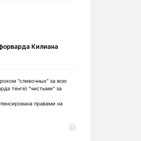
Вокруг света
Образование
Путевые
Учебные
заметки
заведения
Маршруты
ты
Заилийского
Алатау
 форварда Килиана
Светлая тема
роком "сливочных" за всю
рда тенге) "чистыми" за
Мы в социальных сетях
мпенсирована правами на