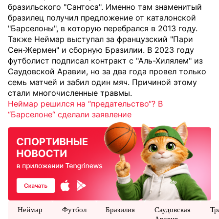
бразильского "Сантоса". Именно там знаменитый
бразилец получил предложение от каталонской
"Барселоны", в которую перебрался в 2013 году.
Также Неймар выступал за французский "Пари
Сен-Жермен" и сборную Бразилии. В 2023 году
футболист подписал контракт с "Аль-Хилялем" из
Саудовской Аравии, но за два года провел только
семь матчей и забил один мяч. Причиной этому
стали многочисленные травмы.
Неймар решился на “предательство“? В
“Барселоне“ сделали заявление
Неймар
Футбол
Бразилия
Саудовская
Тр
Аравия