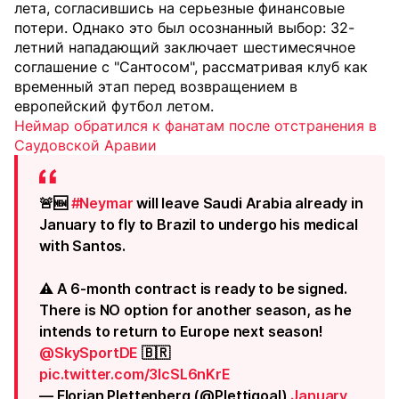
лета, согласившись на серьезные финансовые
потери. Однако это был осознанный выбор: 32-
летний нападающий заключает шестимесячное
соглашение с "Сантосом", рассматривая клуб как
временный этап перед возвращением в
европейский футбол летом.
Неймар обратился к фанатам после отстранения в
Саудовской Аравии
🚨🆕
#Neymar
will leave Saudi Arabia already in
January to fly to Brazil to undergo his medical
with Santos.
⚠️ A 6-month contract is ready to be signed.
There is NO option for another season, as he
intends to return to Europe next season!
@SkySportDE
🇧🇷
pic.twitter.com/3lcSL6nKrE
— Florian Plettenberg (@Plettigoal)
January