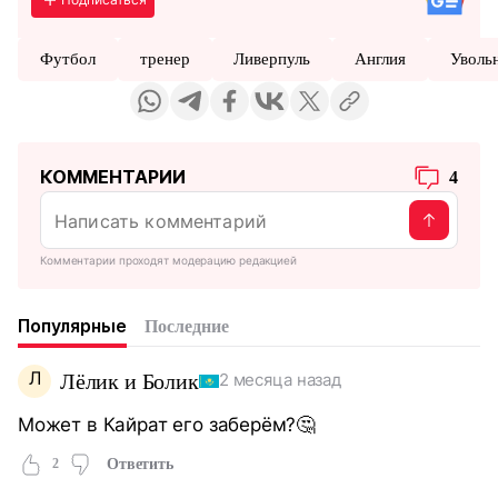
Футбол
тренер
Ливерпуль
Англия
Уволь
КОММЕНТАРИИ
4
Комментарии проходят модерацию редакцией
Популярные
Последние
Л
Лёлик и Болик
2 месяца назад
Может в Кайрат его заберём?🤔
2
Ответить