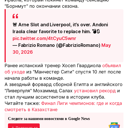
"Борнмут" по окончании сезона.
🚨 Arne Slot and Liverpool, it’s over. Andoni
Iraola clear favorite to replace him. 💣🔃
pic.twitter.com/4tCyuC5wnr
— Fabrizio Romano (@FabrizioRomano)
May
30, 2026
Ранее испанский тренер Хосеп Гвардиола
объявил
об уходе
из "Манчестер Сити" спустя 10 лет после
начала работы в команде.
А звездный форвард сборной Египта и английского
"Ливерпуля" Мохаммед Салах
установил рекорд
и
стал лучшим ассистентом в истории клуба.
Читайте также:
Финал Лиги чемпионов: где и когда
смотреть в Казахстане
Следите за нашими новостями в Google News
Подписаться