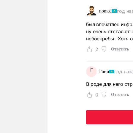
год на
nomad
был впечатлен инфр
ну очень отстал от
небоскребы . Хотя 
2
Ответить
Г
год наз
Гани
В роде для него ст
0
Ответить