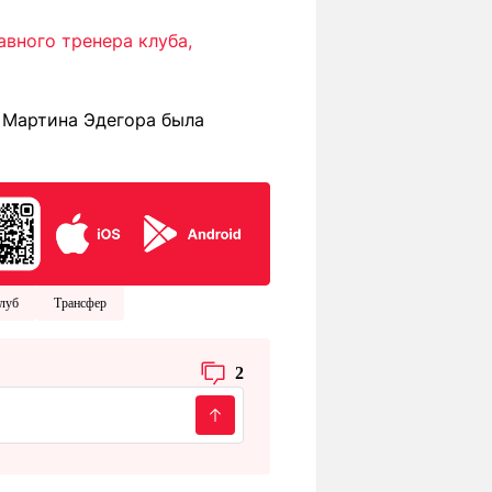
авного тренера клуба,
у Мартина Эдегора была
луб
Трансфер
2