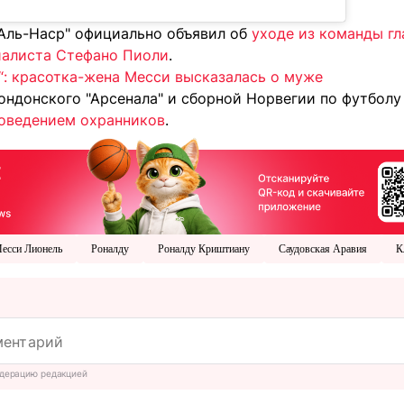
"Аль-Наср" официально объявил об
уходе из команды гл
иалиста Стефано Пиоли
.
“: красотка-жена Месси высказалась о муже
лондонского "Арсенала" и сборной Норвегии по футбол
оведением охранников
.
есси Лионель
Роналду
Роналду Криштиану
Саудовская Аравия
К
дерацию редакцией