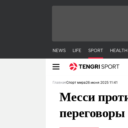
NEWS
LIFE
SPORT
HEALTH
26 июня 2025 11:41
Главная
Спорт мира
Месси проти
переговоры 
NEWS
LIFE
S
Новости
Красиво
С