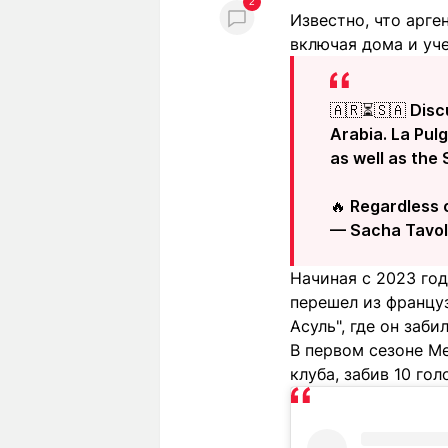
2
Известно, что арге
включая дома и уче
🇦🇷⏳🇸🇦 Disc
Arabia. La Pul
as well as the
🔥 Regardless 
— Sacha Tavol
Начиная с 2023 го
перешел из француз
Асуль", где он заб
В первом сезоне Ме
клуба, забив 10 гол