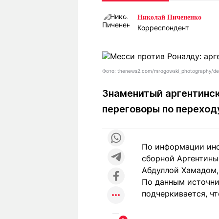
Статьи
Выгодно
В
Николай Пичененко
Погода
Полезно
Т
Корреспондент
Спецпроекты
Любопытно
Л
ч
Рейтинги
Гороскопы
Рецепты
Фото: thenews2.com/mrogowski_photography/de
Знаменитый аргентинск
переговоры по переход
О проекте
По информации инс
Редакция
Ре
сборной Аргентины
+7 (777) 001 44 99
Абдуллой Хамадом,
По данным источни
подчеркивается, ч