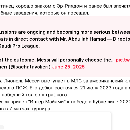
нтинец хорошо знаком с Эр-Риядом и ранее был впечат
бные заведения, которые он посещал.
ussions are ongoing and becoming more serious between
ga is in direct contact with Mr. Abdullah Hamad — Dire
 Saudi Pro League.
of the outcome, Messi will personally choose the…
pic.t
ieri (@sachatavolieri)
June 25, 2025
да Лионель Месси выступает в МЛС за американский кл
ского ПСЖ. Его дебют состоялся 21 июля 2023 года в 
ил победный гол со штрафного.
сси привел "Интер Майами" к победе в Кубке лиг - 20
ов в 7 матчах турнира.