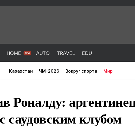
HOME
AUTO
TRAVEL
EDU
Казахстан
ЧМ-2026
Вокруг спорта
Мир
в Роналду: аргентинец
с саудовским клубом
PORT
HEALTH
HOME
AUTO
Новости
порт
Новости
Новости