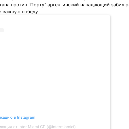
этапа против "Порту" аргентинский нападающий забил 
 важную победу.
икацию в Instagram
кация от Inter Miami CF (@intermiamicf)