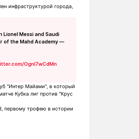
лен инфраструктурой города,
 Lionel Messi and Saudi
ctor of the Mahd Academy —
witter.com/Ognl7wCdMn
уб "Интер Майами", в который
матче Кубка лиг против "Крус
23, первому трофею в истории