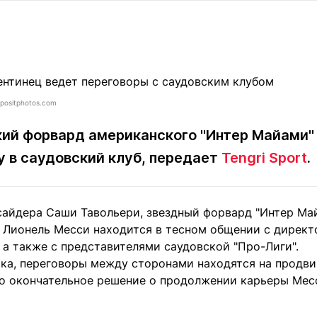
Статьи
округ спорта
Статьи
Полезное
ренды
Блоги
ига
Обзоры
емпионов
Спецпроек
positphotos.com
ий форвард американского "Интер Майами"
у в саудовский клуб, передает
Tengri Sport
.
Контакты редакции
Вакансии
Реклама
Пресс-центр
айдера Саши Тавольери, звездный форвард "Интер Ма
клама
 Лионель Месси находится в тесном общении с директ
+7 (700) 3 888 188
 а также с представителями саудовской "Про-Лиги".
ка, переговоры между сторонами находятся на продви
то окончательное решение о продолжении карьеры Мес