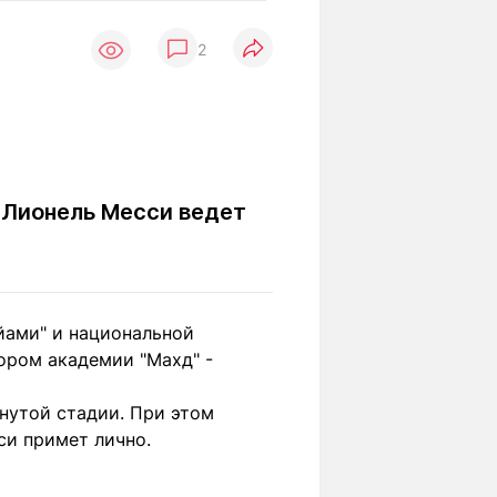
Вокруг света
Образование
2
Путевые
Учебные
заметки
заведения
Маршруты
ты
Заилийского
Алатау
 Лионель Месси ведет
Светлая тема
йами" и национальной
Мы в социальных сетях
ором академии "Махд" -
нутой стадии. При этом
си примет лично.