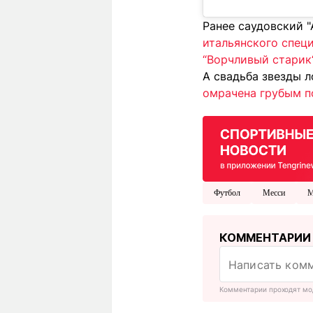
Ранее саудовский 
итальянского спец
“Ворчливый старик
А свадьба звезды 
омрачена грубым п
Футбол
Месси
М
КОММЕНТАРИИ
Комментарии проходят мо