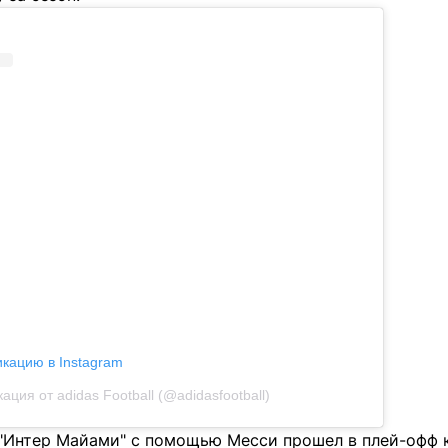
икацию в Instagram
ация от adidas Football (@adidasfootball)
"Интер Майами" с помощью Месси прошел в плей-офф к