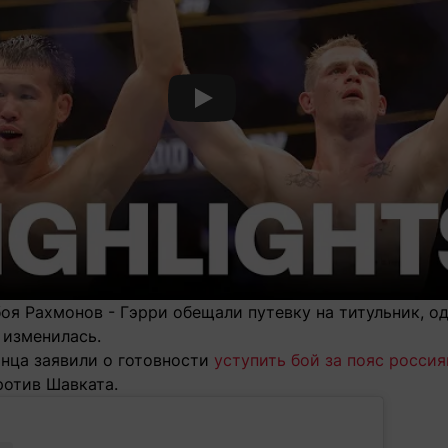
Смотреть видео YouTube
оя Рахмонов - Гэрри обещали путевку на титульник, о
 изменилась.
анца заявили о готовности
уступить бой за пояс россия
ротив Шавката.