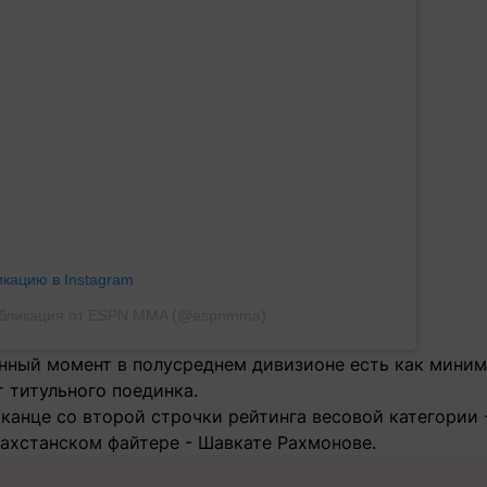
икацию в Instagram
бликация от ESPN MMA (@espnmma)
анный момент в полусреднем дивизионе есть как миним
т титульного поединка.
канце со второй строчки рейтинга весовой категории 
ахстанском файтере - Шавкате Рахмонове.