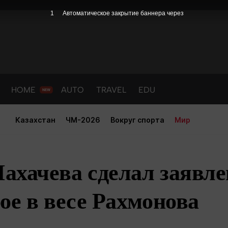
HOME
AUTO
TRAVEL
EDU
Казахстан
ЧМ-2026
Вокруг спорта
Мир
хачева сделал заявле
ое в весе Рахмонова
PORT
HEALTH
HOME
AUTO
Новости
порт
Новости
Новости