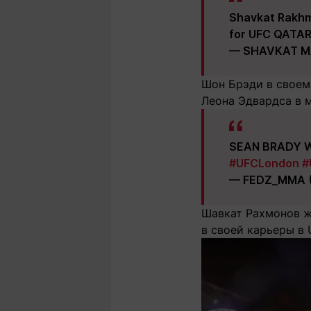
Shavkat Rakhmo
for UFC QATAR
— SHAVKAT MA
Шон Брэди в своем
Леона Эдвардса в м
SEAN BRADY W
#UFCLondon
#
— FEDZ_MMA 
Шавкат Рахмонов ж
в своей карьеры в 