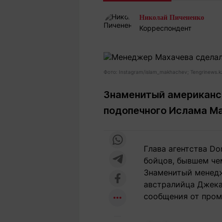
Статьи
Выгодно
В
Николай Пичененко
Погода
Полезно
Т
Корреспондент
Спецпроекты
Любопытно
Л
ч
Рейтинги
Гороскопы
Рецепты
Фото: Instagram/islam_makhachev; Tengrinews.k
Знаменитый американск
подопечного Ислама М
О проекте
Глава агентства D
Редакция
Ре
бойцов, бывшем че
+7 (777) 001 44 99
Знаменитый менедж
австралийца Джека
сообщения от пром