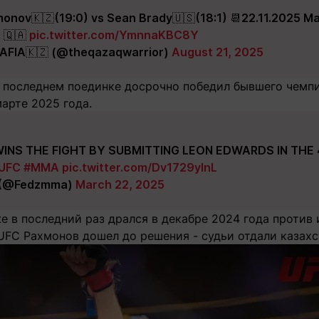
nov🇰🇿(19:0) vs Sean Brady🇺🇸(18:1) 📆22.11.2025 Mai
 🇶🇦
pic.twitter.com/YmnnaKBC8Y
FIA🇰🇿 (@theqazaqwarrior)
August 21, 2025
 последнем поединке досрочно победил бывшего чемпи
арте 2025 года.
INS THE FIGHT BY SUBMITTING LEON EDWARDS IN THE 
UFC
#MMA
pic.twitter.com/Dv1729ylnL
(@Fedzmma)
March 22, 2025
е в последний раз дрался в декабре 2024 года против
UFC Рахмонов дошел до решения - судьи отдали казахс