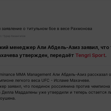
Статьи
округ спорта
Статьи
Полезное
ренды
Блоги
ига
Обзоры
емпионов
Спецпроек
z / Турар Казангапов
ий менеджер Али Абдель-Азиз заявил, что 
ахачева утвержден, передаёт
Tengri Sport
.
Контакты редакции
Вакансии
Реклама
Пресс-центр
ominance MMA Management Али Абдель-Азиз рассказал о
клама
мпионе легкого веса UFC - Исламе Махачеве.
+7 (700) 3 888 188
ер заявил, что поединок россиянина против чемпиона
 Делла Маддалены уже утвердили и теперь остается 
оушена.