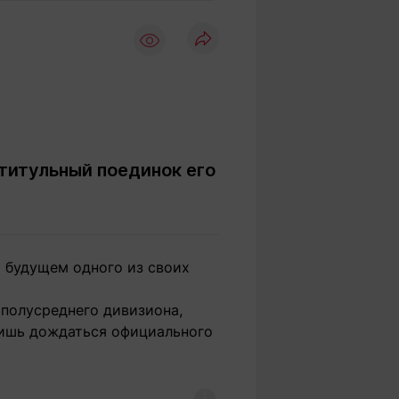
Вокруг света
Образование
Путевые
Учебные
заметки
заведения
Маршруты
ты
Заилийского
Алатау
титульный поединок его
Светлая тема
 будущем одного из своих
Мы в социальных сетях
 полусреднего дивизиона,
лишь дождаться официального